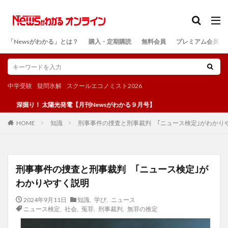
カテゴリー
「Newsがわかる」とは？
購入・定期購読
無料会員
プレミアム会員
検索
中学受験
疑問氷解
スクールエコノミスト2026
！ 太陽光発電【月刊Newsがわかる９月号】
知識
刑事事件の捜査と刑事裁判 ｢ニュース検定｣がわかり
HOME
刑事事件の捜査と刑事裁判 ｢ニュース検定｣が
わかりやすく説明
2024年9月11日
知識
,
学び
,
ニュース
ニュース検定
,
社会
,
冤罪
,
刑事裁判
,
無罪の推定