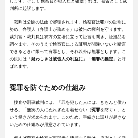
します。そして 検察官が犯人だと確信すれば、被告として裁
判所に起訴します。
裁判は公開の法廷で審理されます。検察官は犯罪の証明に
努め、弁護人（弁護士が務める）は被告の権利を守ります。
裁判官・裁判員は双方の立場に立って証言を聞き、証拠品を
調べます。そのうえで検察官による証明が間違いないと断言
できるときに限って有罪とし、それ以外は無罪とします。こ
の鉄則は「
疑わしきは被告人の利益に
」「
無罪の推定
」と呼
ばれます。
冤罪を防ぐための仕組み
捜査や刑事裁判には、「罪を犯した人には、きちんと償わ
せる」「無実の人にぬれぎぬを着せない（
冤罪
を防ぐ）」と
いう働きが求められます。このため、手続きに誤りが起きな
いための仕組みが用意されています。
例えば警察や検察が容疑者を逮捕する時は、原則として裁