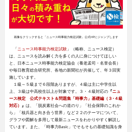
画像をクリックすると「ニュース時事能力検定試験」公式HPにジャンプします
「
ニュース時事能力検定試験
」（略称、ニュース検定）
は、ニュースを読み解く力を多くの人に身につけてほしい
と、日本ニュース時事能力検定協会（養老孟司・名誉会長）
や毎日教育総合研究所、各地の新聞社が共催して、年３回実
施しています。
１級～５級まで６段階ありますが、４級は主に中学生以
上、３級は中高校生以上が対象です。３・４級対応の
『
ニュ
ース検定 公式テキスト＆問題集「時事力」基礎編（３･４級
対応）
』
は、「脱炭素社会への道のり」「社会保障のこれか
ら」「核兵器と向き合う世界」など２２のテーマについて、
グラフや図解を多用して最新ニュースをわかりやすく解説し
ています。また、「時事力Basic」でそもそもの基礎知識を身