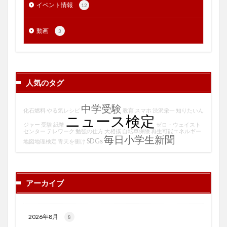
イベント情報
12
動画
3
人気のタグ
中学受験
化石燃料
やる気レシピ
教育
スマホ
渋沢栄一
知りたいん
ニュース検定
ジャー
受験
紙幣
ゼロ・ウェイスト
センター
テレワーク
勉強の仕方
大相撲
自転車保険
再生可能エネルギー
毎日小学生新聞
SDGs
地図地理検定
青天を衝け
アーカイブ
2026年8月
8