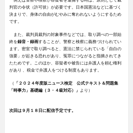
判官の令状（許可状）が必要です。日本国憲法などに基づく
決まりで、身体の自由がむやみに奪われないようにするため
です。
また、裁判員裁判の対象事件などでは、取り調べの一部始
終を
録音・録画
することが、警察と検察に義務づけられてい
ます。密室で取り調べると、憲法に禁じられている「自白の
強要」が起きる恐れがあり、冤罪につながると指摘されてき
たためです。このほか、容疑者や被告には弁護人を頼む権利
があり 、税金で弁護人をつける制度もあります。
（
「２０２４年度版ニュース検定 公式テキスト＆問題集
「時事力」基礎編（３・４級対応）」
より）
次回は９月１８日に配信予定です。