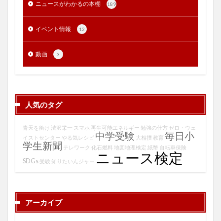
ニュースがわかるの本棚
189
イベント情報
12
動画
3
人気のタグ
青天を衝け
渋沢栄一
スマホ
再生可能エネルギー
勉強の仕方
ゼロ・ウェ
中学受験
毎日小
イストセンター
やる気レシピ
大相撲
教育
学生新聞
テレワーク
化石燃料
地図地理検定
紙幣
自転車保険
ニュース検定
SDGs
受験
知りたいんジャー
アーカイブ