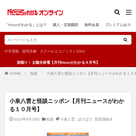
カテゴリー
「Newsがわかる」とは？
購入・定期購読
無料会員
プレミアム会員
検索
中学受験
疑問氷解
スクールエコノミスト2026
深掘り！ 太陽光発電【月刊Newsがわかる９月号】
知識
小泉八雲と怪談ニッポン【月刊ニュースがわかる１０
HOME
小泉八雲と怪談ニッポン【月刊ニュースがわか
る１０月号】
2025年9月10日
知識
小泉八雲
,
ばけばけ
,
琵琶湖疎水