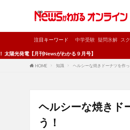
カテゴリー
注目キーワード
中学受験
疑問氷解
スク
月刊Newsがわかる９月号】
知識
ヘルシーな焼きドーナツを作っ
HOME
ヘルシーな焼きド
う！