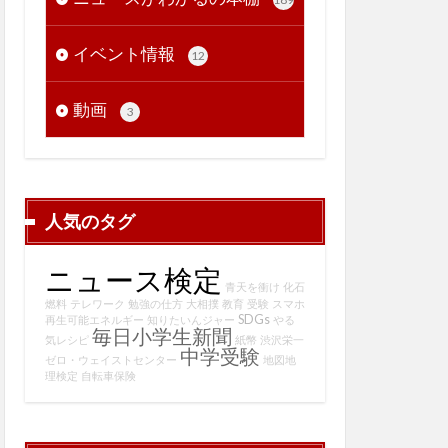
イベント情報
12
動画
3
人気のタグ
ニュース検定
青天を衝け
化石
燃料
テレワーク
勉強の仕方
大相撲
教育
受験
スマホ
SDGs
再生可能エネルギー
知りたいんジャー
やる
毎日小学生新聞
気レシピ
紙幣
渋沢栄一
中学受験
ゼロ・ウェイストセンター
地図地
理検定
自転車保険