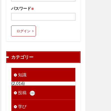
パスワード
※
ログイン
カテゴリー
知識
(2,016)
投稿
333
学び