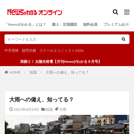
カテゴリー
「Newsがわかる」とは？
購入・定期購読
無料会員
プレミアム会員
検索
中学受験
疑問氷解
スクールエコノミスト2026
深掘り！ 太陽光発電【月刊Newsがわかる９月号】
知識
大雨への備え、知ってる？
HOME
大雨への備え、知ってる？
2021年6月20日
知識
大雨