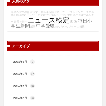
人気のタグ
勉強の仕方
教育
渋沢栄一
自転車保険
ゼロ・ウェイストセンター
スマホ
地図地理検定
テレワーク
受験
やる気レシピ
化石燃料
再生可能エネルギ
ニュース検定
毎日小
SDGs
ー
青天を衝け
学生新聞
中学受験
紙幣
知りたいんジャー
大相撲
アーカイブ
2026年8月
8
2026年7月
37
2026年6月
38
2026年5月
40