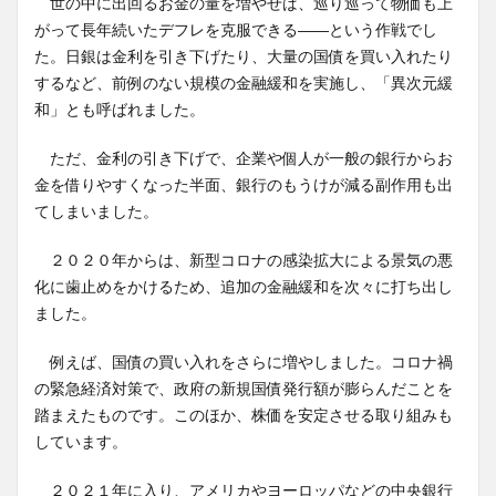
世の中に出回るお金の量を増やせば、巡り巡って物価も上
がって長年続いたデフレを克服できる――という作戦でし
た。日銀は金利を引き下げたり、大量の国債を買い入れたり
するなど、前例のない規模の金融緩和を実施し、「異次元緩
和」とも呼ばれました。
ただ、金利の引き下げで、企業や個人が一般の銀行からお
金を借りやすくなった半面、銀行のもうけが減る副作用も出
てしまいました。
２０２０年からは、新型コロナの感染拡大による景気の悪
化に歯止めをかけるため、追加の金融緩和を次々に打ち出し
ました。
例えば、国債の買い入れをさらに増やしました。コロナ禍
の緊急経済対策で、政府の新規国債発行額が膨らんだことを
踏まえたものです。このほか、株価を安定させる取り組みも
しています。
２０２１年に入り、アメリカやヨーロッパなどの中央銀行