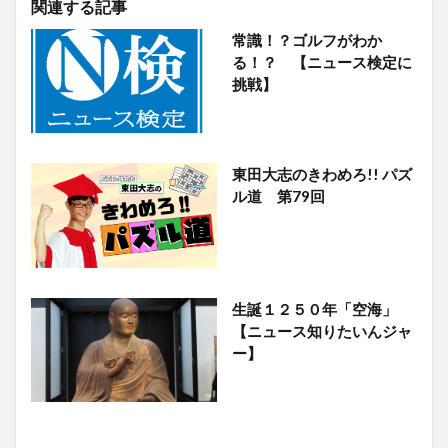
関連する記事
常識！？ゴルフがわか
る！？ 【ニュース検定に
挑戦】
東田大志のきわめろ!! パズ
ル道 第79回
生誕１２５０年「空海」
【ニュース知りたいんジャ
ー】