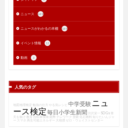
ニュース
689
ニュースがわかるの本棚
189
イベント情報
12
動画
3
人気のタグ
ニュ
中学受験
地図地理検定
勉強の仕方
やる気レシピ
ース検定
毎日小学生新聞
SDGs
渋沢栄一
青
天を衝け
教育
自転車保険
紙幣
テレワーク
受験
化石燃料
知りたいんジャ
ー
スマホ
再生可能エネルギー
大相撲
ゼロ・ウェイストセンター