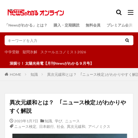
カテゴリー
「Newsがわかる」とは？
購入・定期購読
無料会員
プレミアム会員
検索
中学受験
疑問氷解
スクールエコノミスト2026
り！ 太陽光発電【月刊Newsがわかる９月号】
知識
異次元緩和とは？ ｢ニュース検定｣がわかりやすく解
HOME
異次元緩和とは？ ｢ニュース検定｣がわかりや
すく解説
2023年1月7日
知識
,
学び
,
ニュース
ニュース検定
,
日本銀行
,
社会
,
異次元緩和
,
アベノミクス