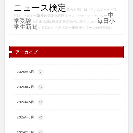
ニュース検定
青天を衝け
知りたいんジャー
再生
中
SDGs
可能エネルギー
受験
化石燃料
ゼロ・ウェイストセンター
学受験
毎日小
大相撲
地図地理検定
教育
勉強の仕方
スマホ
学生新聞
やる気レシピ
渋沢栄一
紙幣
テレワーク
自転車保険
アーカイブ
2026年8月
7
2026年7月
37
2026年6月
38
2026年5月
40
2026年4月
46