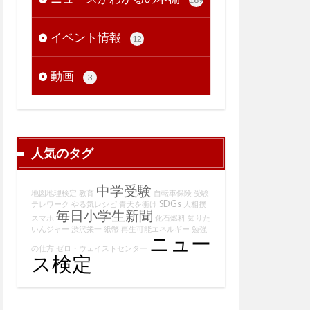
イベント情報
12
動画
3
人気のタグ
中学受験
地図地理検定
教育
自転車保険
受験
SDGs
テレワーク
やる気レシピ
青天を衝け
大相撲
毎日小学生新聞
スマホ
化石燃料
知りた
いんジャー
渋沢栄一
紙幣
再生可能エネルギー
勉強
ニュー
の仕方
ゼロ・ウェイストセンター
ス検定