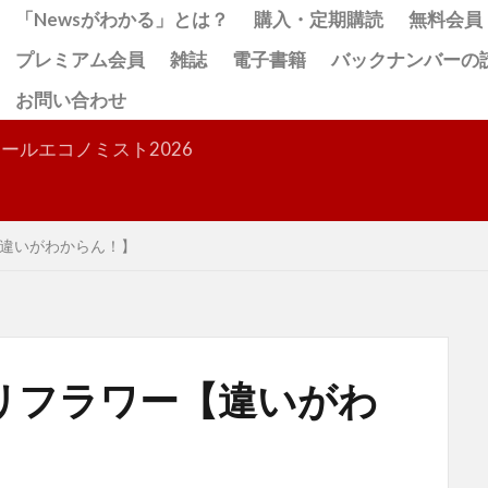
「Newsがわかる」とは？
購入・定期購読
無料会員
プレミアム会員
雑誌
電子書籍
バックナンバーの
お問い合わせ
検索
ールエコノミスト2026
違いがわからん！】
リフラワー【違いがわ