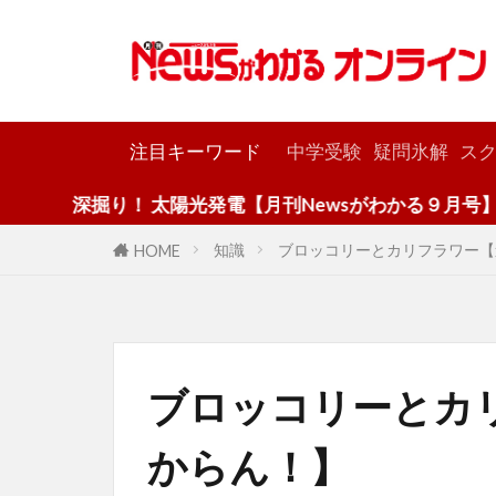
カテゴリー
注目キーワード
中学受験
疑問氷解
スク
り！ 太陽光発電【月刊Newsがわかる９月号】
知識
ブロッコリーとカリフラワー【
HOME
ブロッコリーとカ
からん！】