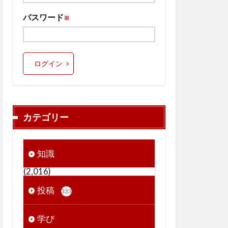
パスワード
※
ログイン
カテゴリー
知識
(2,016)
投稿
333
学び