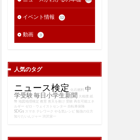
イベント情報
12
動画
3
人気のタグ
ニュース検定
中
化石燃料
学受験
毎日小学生新聞
大相撲
紙
幣
地図地理検定
教育
青天を衝け
受験
再生可能エネ
ルギー
ゼロ・ウェイストセンター
自転車保険
SDGs
スマホ
テレワーク
やる気レシピ
勉強の仕方
知りたいんジャー
渋沢栄一