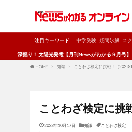
カテゴリー
注目キーワード
中学受験
疑問氷解
スク
掘り！ 太陽光発電【月刊Newsがわかる９月号】
知識
ことわざ検定に挑戦！（2023/1
HOME
ことわざ検定に挑戦！
2023年10月17日
知識
ことわざ検定