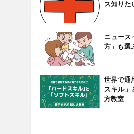
ス知りた
ニュース
方」も選
世界で通
スキル」
方教室