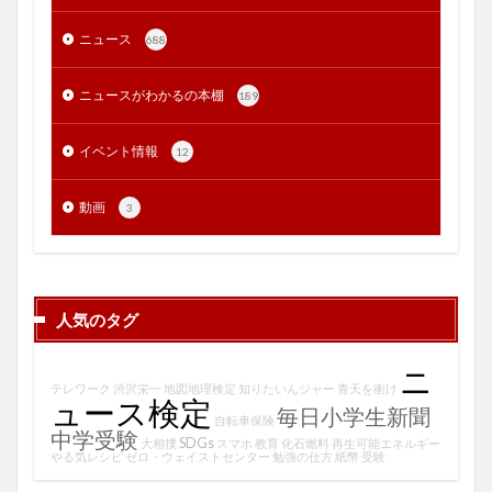
ニュース
688
ニュースがわかるの本棚
189
イベント情報
12
動画
3
人気のタグ
ニ
テレワーク
渋沢栄一
地図地理検定
知りたいんジャー
青天を衝け
ュース検定
毎日小学生新聞
自転車保険
中学受験
SDGs
大相撲
スマホ
教育
化石燃料
再生可能エネルギー
やる気レシピ
ゼロ・ウェイストセンター
勉強の仕方
紙幣
受験