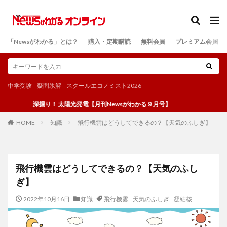
カテゴリー
「Newsがわかる」とは？
購入・定期購読
無料会員
プレミアム会員
検索
中学受験
疑問氷解
スクールエコノミスト2026
深掘り！ 太陽光発電【月刊Newsがわかる９月号】
知識
飛行機雲はどうしてできるの？【天気のふしぎ】
HOME
飛行機雲はどうしてできるの？【天気のふし
ぎ】
2022年10月16日
知識
飛行機雲
,
天気のふしぎ
,
凝結核