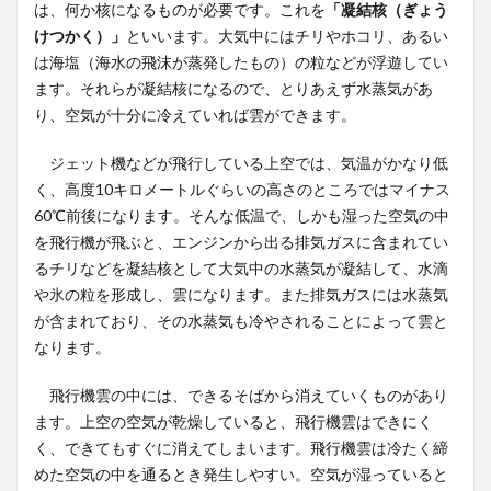
は、何か核になるものが必要です。これを
「凝結核（ぎょう
けつかく）」
といいます。大気中にはチリやホコリ、あるい
は海塩（海水の飛沫が蒸発したもの）の粒などが浮遊してい
ます。それらが凝結核になるので、とりあえず水蒸気があ
り、空気が十分に冷えていれば雲ができます。
ジェット機などが飛行している上空では、気温がかなり低
く、高度10キロメートルぐらいの高さのところではマイナス
60℃前後になります。そんな低温で、しかも湿った空気の中
を飛行機が飛ぶと、エンジンから出る排気ガスに含まれてい
るチリなどを凝結核として大気中の水蒸気が凝結して、水滴
や氷の粒を形成し、雲になります。また排気ガスには水蒸気
が含まれており、その水蒸気も冷やされることによって雲と
なります。
飛行機雲の中には、できるそばから消えていくものがあり
ます。上空の空気が乾燥していると、飛行機雲はできにく
く、できてもすぐに消えてしまいます。飛行機雲は冷たく締
めた空気の中を通るとき発生しやすい。空気が湿っていると