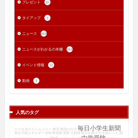
プレゼント
20
タイアップ
5
ニュース
689
ニュースがわかるの本棚
189
イベント情報
12
動画
3
人気のタグ
毎日小学生新聞
スマホ
知りたいんジャー
教育
勉強の仕方
再生可能エネルギー
自転車保険
受験
大相撲
青天を衝け
やる気レシピ
紙
中学受験