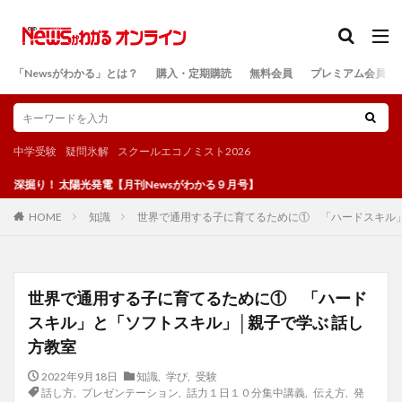
カテゴリー
「Newsがわかる」とは？
購入・定期購読
無料会員
プレミアム会員
検索
中学受験
疑問氷解
スクールエコノミスト2026
太陽光発電【月刊Newsがわかる９月号】
知識
世界で通用する子に育てるために① 「ハードスキル」
HOME
世界で通用する子に育てるために① 「ハード
スキル」と「ソフトスキル」│親子で学ぶ 話し
方教室
2022年9月18日
知識
,
学び
,
受験
話し方
,
プレゼンテーション
,
話力１日１０分集中講義
,
伝え方
,
発