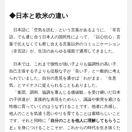
◆日本と欧米の違い
日本語に「空気を読む」という言葉があるように、「非言
語」でも通じ合う日本人の国民性によって、「以心伝心」言
葉で伝えなくても察し合える言葉以外のコミュニケーション
（非言語）が、生活のあらゆる場面で通用してきました。
日本では、これまで個性が強い子よりも協調性の高い子、
自己主張する子よりも従順な子が「良い子」と一般的に考え
られていました。自分の意見を通せば「わがまま」「生意
気」とマイナスに捉えられることもありました。
「集団、調和、協調を重んじる価値観」を受け継いだ日本
の子供達が、直接的な表現をためらい、議論や衝突を避ける
性格に育っていくのはうなずけることです。他者に共感し、
他人のことを気遣う思いやりを育てることは素晴らしいこと
です。それと同時に
「自分のことを他人に理解してもらうこ
と」
を身につけることこそが、これからの時代を生き抜くた