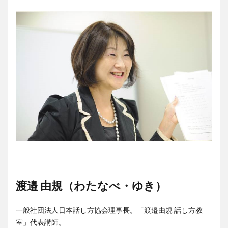
渡邉 由規（わたなべ・ゆき）
一般社団法人日本話し方協会理事長。「渡邉由規 話し方教
室」代表講師。