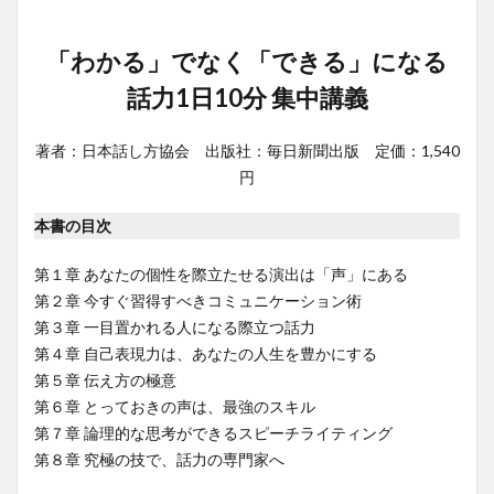
「わかる」でなく「できる」になる
話力1日10分 集中講義
著者：日本話し方協会 出版社：毎日新聞出版 定価：1,540
円
本書の目次
第１章 あなたの個性を際立たせる演出は「声」にある
第２章 今すぐ習得すべきコミュニケーション術
第３章 一目置かれる人になる際立つ話力
第４章 自己表現力は、あなたの人生を豊かにする
第５章 伝え方の極意
第６章 とっておきの声は、最強のスキル
第７章 論理的な思考ができるスピーチライティング
第８章 究極の技で、話力の専門家へ