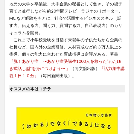
地元の大学を卒業後、大手企業の秘書として働き、その後子
育てと並行しながら約20年間テレビ・ラジオのリポーター、
MC など経験をもとに、社会で活躍するビジネススキル（話
す力、伝える力、聞く力、質問する力、自己表現力）のカリ
キュラムを開発。
これまで小学校受験を目指す未就学の子供たちから企業の
社長など、国内外の企業研修、人材育成など約３万人以上を
指導。個々の能力に合わせた育成指導は定評がある。著書
『脱！あがり症 〜あがり症受講生1000人を救った“わたゆ
き式話し型”を身につけよう〜 』
（同文舘出版）
『話力集中講
義１日１０分』
（毎日新聞出版）。
オススメの本はコチラ