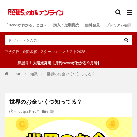
カテゴリー
「Newsがわかる」とは？
購入・定期購読
無料会員
プレミアム会員
検索
中学受験
疑問氷解
スクールエコノミスト2026
深掘り！ 太陽光発電【月刊Newsがわかる９月号】
知識
世界のお金 いくつ知ってる？
HOME
世界のお金 いくつ知ってる？
2022年4月19日
知識