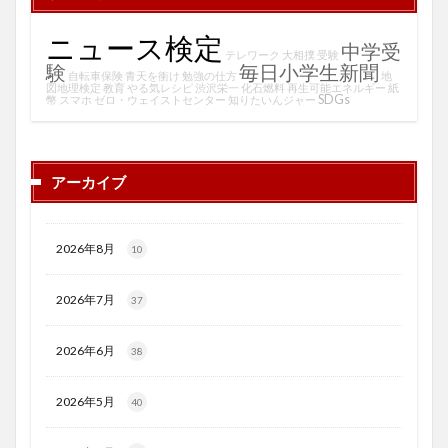
ニュース検定
中学受
テレワーク
大相撲
受験
験
毎日小学生新聞
自転車保険
青天を衝け
勉強の仕方
地
図地理検定
教育
やる気レシピ
渋沢栄一
化石燃料
再生可能エネルギー
紙
SDGs
幣
スマホ
ゼロ・ウェイストセンター
知りたいんジャー
アーカイブ
2026年8月
10
2026年7月
37
2026年6月
38
2026年5月
40