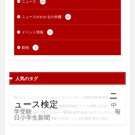
ニュース
689
ニュースがわかるの本棚
189
イベント情報
12
動画
3
人気のタグ
ニ
知りたいんジャー
ゼロ・ウェイストセンター
大相撲
自転車保険
ュース検定
中
地図地理検定
スマホ
紙幣
渋沢栄一
学受験
毎
SDGs
再生可能エネルギー
教育
勉強の仕方
テレワーク
日小学生新聞
受験
やる気レシピ
化石燃料
青天を衝け