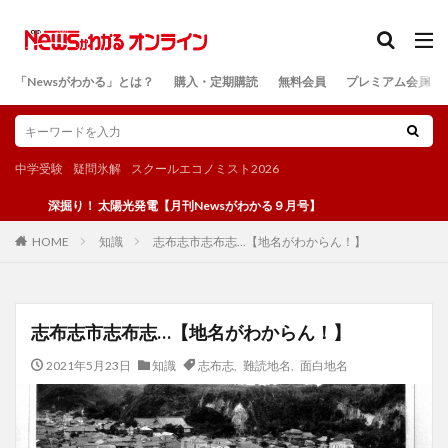
カテゴリー
「Newsがわかる」とは？
購入・定期購読
無料会員
プレミアム会員
検索
中学受験
疑問氷解
スクールエコノミスト2026
深掘り！ 太陽光発電【月刊Newsがわかる９月号】
知識
志布志市志布志…【地名がわからん！】
HOME
志布志市志布志…【地名がわからん！】
2021年5月23日
知識
志布志
,
難読地名
,
面白地名