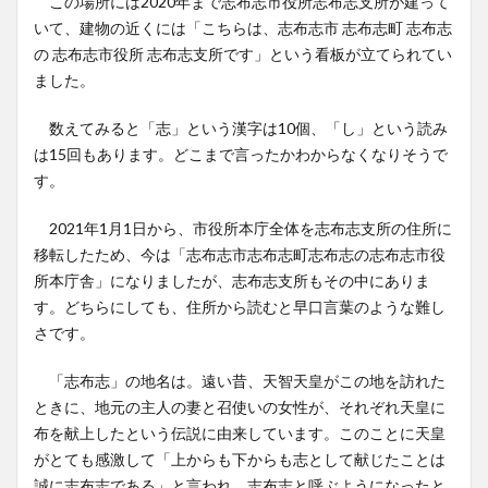
この場所には2020年まで志布志市役所志布志支所が建って
いて、建物の近くには「こちらは、志布志市 志布志町 志布志
の 志布志市役所 志布志支所です」という看板が立てられてい
ました。
数えてみると「志」という漢字は10個、「し」という読み
は15回もあります。どこまで言ったかわからなくなりそうで
す。
2021年1月1日から、市役所本庁全体を志布志支所の住所に
移転したため、今は「志布志市志布志町志布志の志布志市役
所本庁舎」になりましたが、志布志支所もその中にありま
す。どちらにしても、住所から読むと早口言葉のような難し
さです。
「志布志」の地名は。遠い昔、天智天皇がこの地を訪れた
ときに、地元の主人の妻と召使いの女性が、それぞれ天皇に
布を献上したという伝説に由来しています。このことに天皇
がとても感激して「上からも下からも志として献じたことは
誠に志布志である」と言われ、志布志と呼ぶようになったと