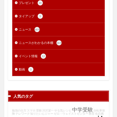
プレゼント
20
タイアップ
5
ニュース
689
ニュースがわかるの本棚
189
イベント情報
12
動画
3
人気のタグ
中学受験
勉強の仕方
スマホ
受験
渋沢栄一
やる気レシピ
自転車保
険
テレワーク
知りたいんジャー
ゼロ・ウェイストセンター
教育
化石燃