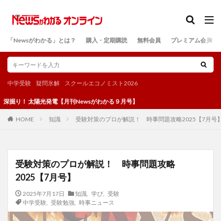
カテゴリー
「Newsがわかる」とは？
購入・定期購読
無料会員
プレミアム会員
検索
中学受験
疑問氷解
スクールエコノミスト2026
！ 太陽光発電【月刊Newsがわかる９月号】
知識
受験対策のプロが解説！ 時事問題攻略2025【7月号
HOME
受験対策のプロが解説！ 時事問題攻略
2025【7月号】
2025年7月17日
知識
,
学び
,
受験
中学受験
,
受験勉強
,
時事ニュース