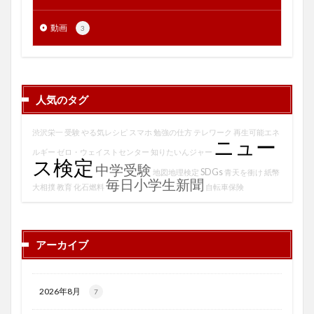
動画
3
人気のタグ
渋沢栄一
受験
やる気レシピ
スマホ
勉強の仕方
テレワーク
再生可能エネ
ニュー
ルギー
ゼロ・ウェイストセンター
知りたいんジャー
ス検定
中学受験
SDGs
地図地理検定
青天を衝け
紙幣
毎日小学生新聞
大相撲
教育
化石燃料
自転車保険
アーカイブ
2026年8月
7