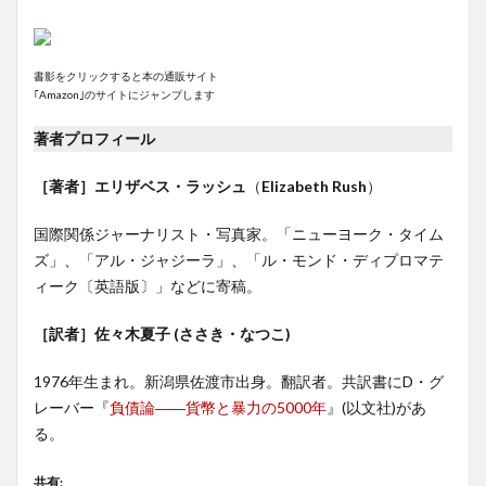
書影をクリックすると本の通販サイト
｢Amazon｣のサイトにジャンプします
著者プロフィール
［著者］エリザベス・ラッシュ
（
Elizabeth Rush
）
国際関係ジャーナリスト・写真家。「ニューヨーク・タイム
ズ」、「アル・ジャジーラ」、「ル・モンド・ディプロマテ
ィーク〔英語版〕」などに寄稿。
［訳者］佐々木夏子 (ささき・なつこ)
1976年生まれ。新潟県佐渡市出身。翻訳者。共訳書にD・グ
レーバー『
負債論――貨幣と暴力の5000年
』(以文社)があ
る。
共有: