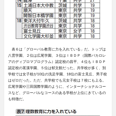
表６は「グローバル教育に力を入れている」だ。トップは
八雲学園、２位は広尾学園、３位はＩＢＤＰ（国際バカロレ
アのディプロマプログラム）認定校の昌平、４位もＩＢＤＰ
認定校の茗溪学園、５位は郁文館だった。共学校が多く、別
学校では女子校が10位の洗足学園、18位の富士見丘、男子校
はゼロだった。ただ、共学校でも元女子校は７校にも上る。
広尾学園や三田国際学園のように、インターナショナルコー
スなど、グローバルなコースのある学校が上位にきているの
も特徴だ。