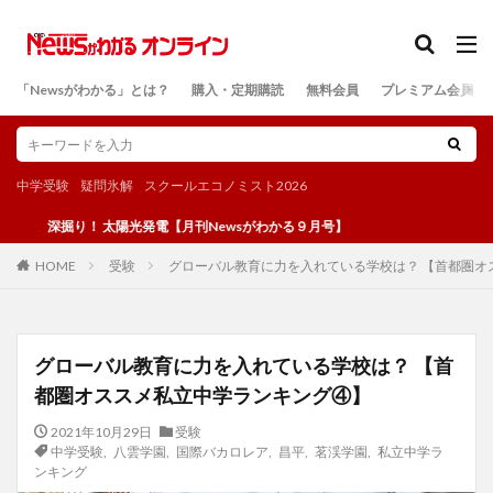
カテゴリー
「Newsがわかる」とは？
購入・定期購読
無料会員
プレミアム会員
検索
中学受験
疑問氷解
スクールエコノミスト2026
掘り！ 太陽光発電【月刊Newsがわかる９月号】
受験
グローバル教育に力を入れている学校は？ 【首都圏オ
HOME
グローバル教育に力を入れている学校は？ 【首
都圏オススメ私立中学ランキング④】
2021年10月29日
受験
中学受験
,
八雲学園
,
国際バカロレア
,
昌平
,
茗渓学園
,
私立中学ラ
ンキング