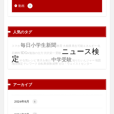
動画
3
人気のタグ
毎日小学生新聞
スマホ
教育
大相撲
再生可能エネルギー
化
ニュース検
SDGs
石燃料
勉強の仕方
渋沢栄一
受験
定
中学受験
やる気レシピ
青天を衝け
知りたいんジャー
地図
地理検定
テレワーク
自転車保険
紙幣
ゼロ・ウェイストセンター
アーカイブ
2026年8月
8