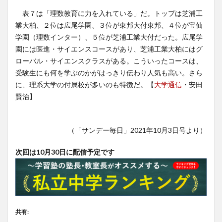
表７は「理数教育に力を入れている」だ。トップは芝浦工
業大柏、２位は広尾学園、３位が東邦大付東邦、４位が宝仙
学園（理数インター）、５位が芝浦工業大付だった。広尾学
園には医進・サイエンスコースがあり、芝浦工業大柏にはグ
ローバル・サイエンスクラスがある。こういったコースは、
受験生にも何を学ぶのかがはっきり伝わり人気も高い。さら
に、理系大学の付属校が多いのも特徴だ。【
大学通信
・安田
賢治】
（「サンデー毎日」2021年10月3日号より）
次回は10月30日に配信予定です
共有: