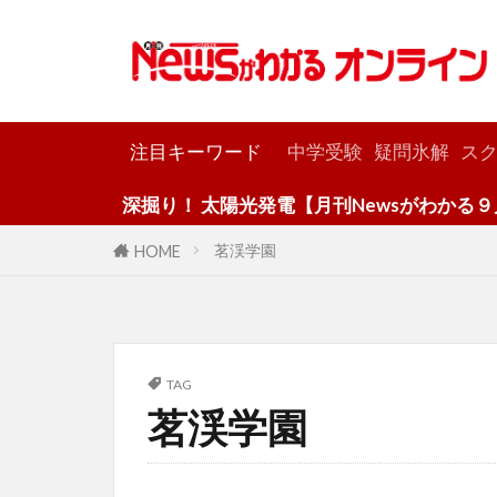
カテゴリー
注目キーワード
中学受験
疑問氷解
スク
深掘り！ 太陽光発電【月刊Newsがわかる９月号
茗渓学園
HOME
TAG
茗渓学園