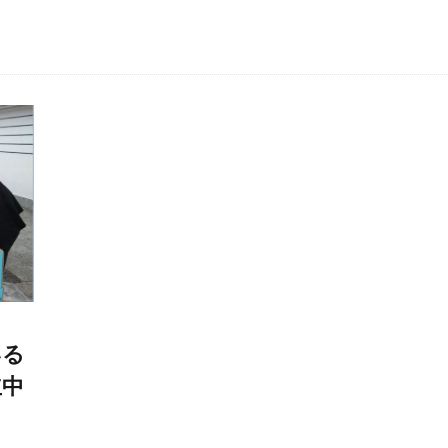
いる
立中