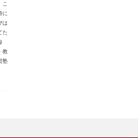
、こ
時に
びは
てた
毎
・教
習塾