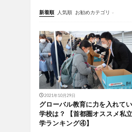
新着順
人気順
お勧めカテゴリ
投稿
学び
マンガ
電子書籍
2021年10月29日
グローバル教育に力を入れて
学校は？ 【首都圏オススメ私
学ランキング④】