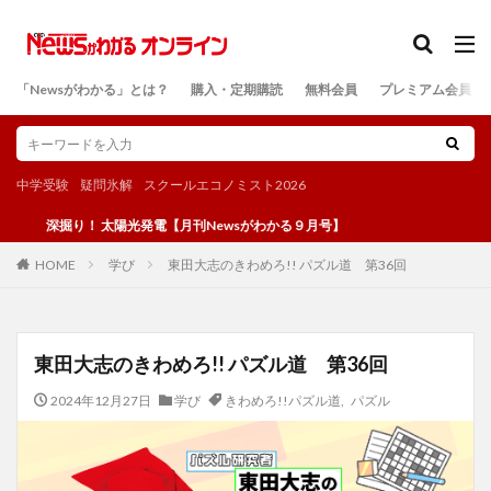
カテゴリー
「Newsがわかる」とは？
購入・定期購読
無料会員
プレミアム会員
検索
中学受験
疑問氷解
スクールエコノミスト2026
掘り！ 太陽光発電【月刊Newsがわかる９月号】
学び
東田大志のきわめろ!! パズル道 第36回
HOME
東田大志のきわめろ!! パズル道 第36回
2024年12月27日
学び
きわめろ!!パズル道
,
パズル