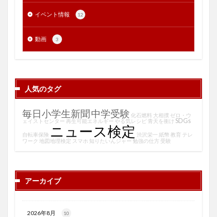
イベント情報
12
動画
3
人気のタグ
毎日小学生新聞
中学受験
化石燃料
大相撲
ゼロ・ウ
SDGs
ェイストセンター
再生可能エネルギー
やる気レシピ
青天を衝け
ニュース検定
自転車保険
渋沢栄一
紙幣
教育
テレ
ワーク
地図地理検定
スマホ
知りたいんジャー
勉強の仕方
受験
アーカイブ
2026年8月
10