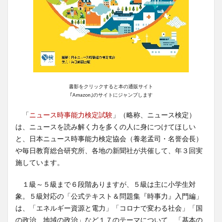
書影をクリックすると本の通販サイト
｢Amazon｣のサイトにジャンプします
「
ニュース時事能力検定試験
」（略称、ニュース検定）
は、ニュースを読み解く力を多くの人に身につけてほしい
と、日本ニュース時事能力検定協会（養老孟司・名誉会長）
や毎日教育総合研究所、各地の新聞社が共催して、年３回実
施しています。
１級～５級まで６段階ありますが、５級は主に小学生対
象。５級対応の「公式テキスト＆問題集『時事力』入門編」
は、「エネルギー資源と電力」「コロナで変わる社会」「国
の政治、地域の政治」など１７のテーマについて、「基本の