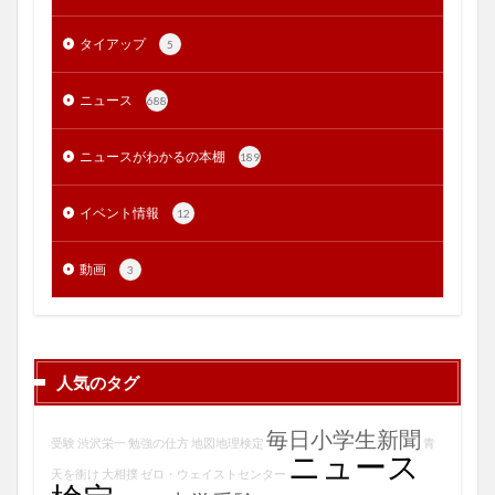
タイアップ
5
ニュース
688
ニュースがわかるの本棚
189
イベント情報
12
動画
3
人気のタグ
毎日小学生新聞
受験
渋沢栄一
勉強の仕方
地図地理検定
青
ニュース
天を衝け
大相撲
ゼロ・ウェイストセンター