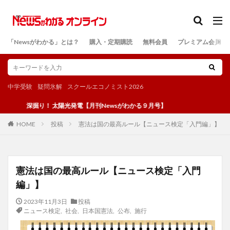
カテゴリー
「Newsがわかる」とは？
購入・定期購読
無料会員
プレミアム会員
検索
中学受験
疑問氷解
スクールエコノミスト2026
深掘り！ 太陽光発電【月刊Newsがわかる９月号】
投稿
憲法は国の最高ルール【ニュース検定「入門編」】
HOME
憲法は国の最高ルール【ニュース検定「入門
編」】
2023年11月3日
投稿
ニュース検定
,
社会
,
日本国憲法
,
公布
,
施行