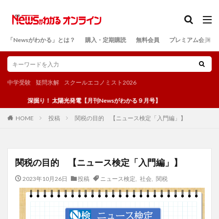
カテゴリー
「Newsがわかる」とは？
購入・定期購読
無料会員
プレミアム会員
検索
中学受験
疑問氷解
スクールエコノミスト2026
深掘り！ 太陽光発電【月刊Newsがわかる９月号】
投稿
関税の目的 【ニュース検定「入門編」】
HOME
関税の目的 【ニュース検定「入門編」】
2023年10月26日
投稿
ニュース検定
,
社会
,
関税