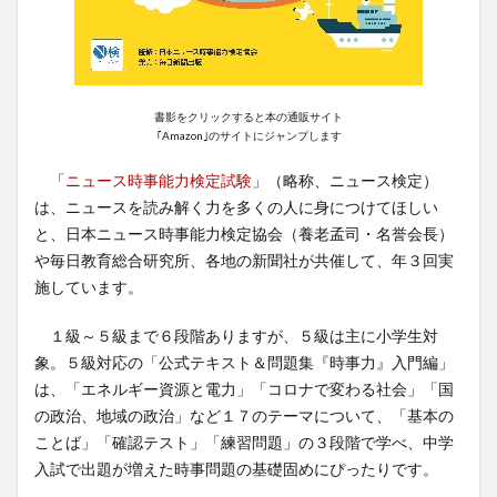
書影をクリックすると本の通販サイト
｢Amazon｣のサイトにジャンプします
「
ニュース時事能力検定試験
」（略称、ニュース検定）
は、ニュースを読み解く力を多くの人に身につけてほしい
と、日本ニュース時事能力検定協会（養老孟司・名誉会長）
や毎日教育総合研究所、各地の新聞社が共催して、年３回実
施しています。
１級～５級まで６段階ありますが、５級は主に小学生対
象。５級対応の「公式テキスト＆問題集『時事力』入門編」
は、「エネルギー資源と電力」「コロナで変わる社会」「国
の政治、地域の政治」など１７のテーマについて、「基本の
ことば」「確認テスト」「練習問題」の３段階で学べ、中学
入試で出題が増えた時事問題の基礎固めにぴったりです。