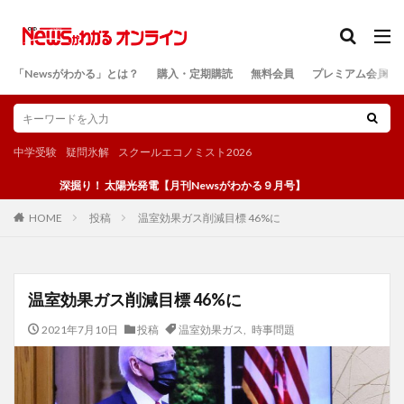
カテゴリー
「Newsがわかる」とは？
購入・定期購読
無料会員
プレミアム会員
検索
中学受験
疑問氷解
スクールエコノミスト2026
深掘り！ 太陽光発電【月刊Newsがわかる９月号】
投稿
温室効果ガス削減目標 46%に
HOME
温室効果ガス削減目標 46%に
2021年7月10日
投稿
温室効果ガス
,
時事問題