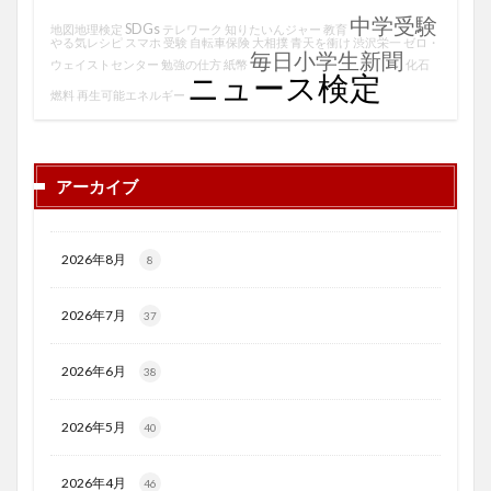
中学受験
SDGs
地図地理検定
テレワーク
知りたいんジャー
教育
やる気レシピ
スマホ
受験
自転車保険
大相撲
青天を衝け
渋沢栄一
ゼロ・
毎日小学生新聞
ウェイストセンター
勉強の仕方
紙幣
化石
ニュース検定
燃料
再生可能エネルギー
アーカイブ
2026年8月
8
2026年7月
37
2026年6月
38
2026年5月
40
2026年4月
46