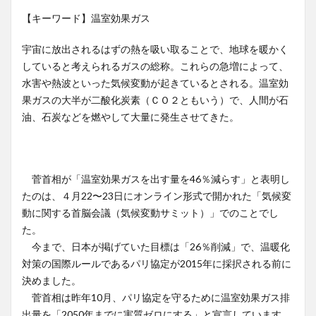
【キーワード】温室効果ガス
宇宙に放出されるはずの熱を吸い取ることで、地球を暖かく
していると考えられるガスの総称。これらの急増によって、
水害や熱波といった気候変動が起きているとされる。温室効
果ガスの大半が二酸化炭素（ＣＯ２ともいう）で、人間が石
油、石炭などを燃やして大量に発生させてきた。
菅首相が「温室効果ガスを出す量を46％減らす」と表明し
たのは、４月22〜23日にオンライン形式で開かれた「気候変
動に関する首脳会議（気候変動サミット）」でのことでし
た。
今まで、日本が掲げていた目標は「26％削減」で、温暖化
対策の国際ルールであるパリ協定が2015年に採択される前に
決めました。
菅首相は昨年10月、パリ協定を守るために温室効果ガス排
出量を「2050年までに実質ゼロにする」と宣言しています。