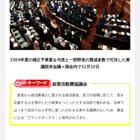
2024年度の補正予算案を与党と一部野党の賛成多数で可決した衆
議院本会議＝国会内で12月12日
政策活動費協議会
政党から政治家個人に渡される政治資金。党での役職に応じて、党を
応援する人を増やしたり政策をつくったりする目的で使われる。法律で
はっきり定めておらず何に使ったのかを公表する義務がないため、裏金
になる「ブラックボックス」と批判されてきた。