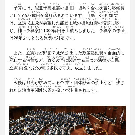
よ
さん
の
と
はん
とう
じ
しん
ふっ
きゅう
ふっ
こう
ふく
さい
がい
たい
おう
けい
ひ
予
算
には、
能
登
半
島
地
震
の
復
旧
・
復
興
を
含
む
災
害
対
応
経
費
おく
えん
も
こ
じ
みん
こう
めい
りょう
とう
として6677
億
円
が
盛
り
込
まれています。
自
民
、
公
明
両
党
りっ
けん
みん
しゅ
とう
よう
ぼう
の
と
ち
いき
ふっ
こう
けい
ひ
ぞう
がく
おう
は、
立
憲
民
主
党
が
要
望
した
能
登
地
域
の
復
興
経
費
の
増
額
に
応
ほ
せい
よ
さん
あん
おく
えん
うわ
づ
よ
さん
あん
しゅう
せい
じ、
補
正
予
算
案
に1000
億
円
を
上
積
みしました。
予
算
案
の
修
正
ねん
い
れい
たい
おう
は28
年
ぶりとなる
異
例
の
対
応
です。
りっ
けん
や
とう
とう
てい
しゅつ
せい
さく
かつ
どう
ひ
ぜん
めん
てき
また、
立
憲
など
野
党
７
党
が
提
出
した
政
策
活
動
費
を
全
面
的
に
はい
し
ほう
りつ
せい
じ
かい
かく
かん
れん
みっ
ほう
りつ
じ
みん
廃
止
する
法
律
など、
政
治
改
革
に
関
連
する
三
つの
法
律
が
自
民
、
りっ
けん
りょう
とう
さん
せい
た
すう
か
けつ
せい
りつ
立
憲
両
党
などの
賛
成
多
数
で
可
決
、
成
立
しました。
こん
ご
や
とう
もと
き
ぎょう
だん
たい
けん
きん
きん
し
のこ
今
後
は
野
党
が
求
めている
企
業
・
団
体
献
金
の
禁
止
など、
残
さ
せい
じ
かい
かく
かん
れん
ほう
あん
あつか
ちゅう
もく
れた
政
治
改
革
関
連
法
案
の
扱
いが
注
目
されます。