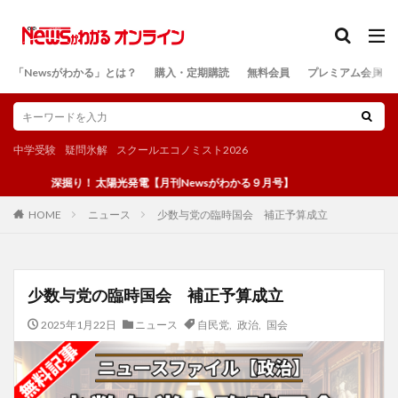
カテゴリー
「Newsがわかる」とは？
購入・定期購読
無料会員
プレミアム会員
検索
中学受験
疑問氷解
スクールエコノミスト2026
深掘り！ 太陽光発電【月刊Newsがわかる９月号】
ニュース
少数与党の臨時国会 補正予算成立
HOME
少数与党の臨時国会 補正予算成立
2025年1月22日
ニュース
自民党
,
政治
,
国会