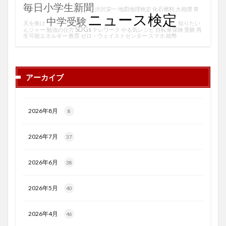
毎日小学生新聞
渋沢栄一
地図地理検定
化石燃料
大相撲
青
ニュース検定
中学受験
天を衝け
知りたい
SDGs
んジャー
勉強の仕方
テレワーク
やる気レシピ
自転車保険
受験
再
生可能エネルギー
教育
ゼロ・ウェイストセンター
スマホ
紙幣
アーカイブ
2026年8月
8
2026年7月
37
2026年6月
38
2026年5月
40
2026年4月
46