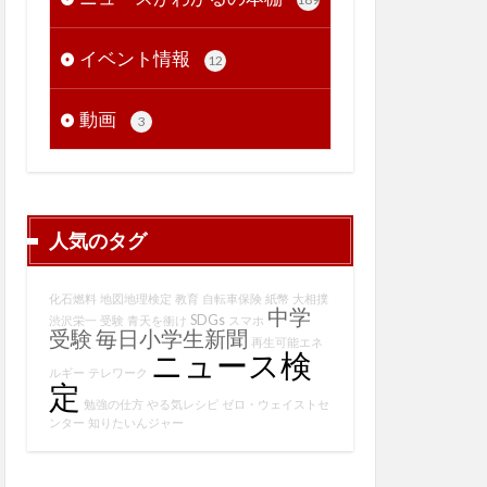
イベント情報
12
動画
3
人気のタグ
化石燃料
地図地理検定
教育
自転車保険
紙幣
大相撲
中学
SDGs
渋沢栄一
受験
青天を衝け
スマホ
受験
毎日小学生新聞
再生可能エネ
ニュース検
ルギー
テレワーク
定
勉強の仕方
やる気レシピ
ゼロ・ウェイストセ
ンター
知りたいんジャー