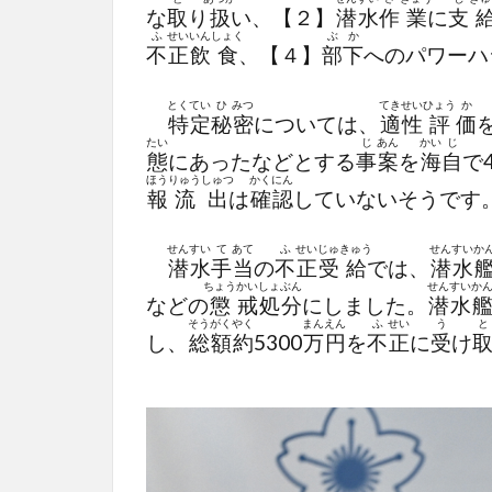
な
取
り
扱
い、【２】
潜
水
作
業
に
支
ふ
せい
いん
しょく
ぶ
か
不
正
飲
食
、【４】
部
下
へのパワーハ
とく
てい
ひ
みつ
てき
せい
ひょう
か
特
定
秘
密
については、
適
性
評
価
たい
じ
あん
かい
じ
態
にあったなどとする
事
案
を
海
自
で
ほう
りゅう
しゅつ
かくにん
報
流
出
は
確認
していないそうです
せん
すい
て
あて
ふ
せい
じゅ
きゅう
せん
すい
か
潜
水
手
当
の
不
正
受
給
では、
潜
水
ちょう
かい
しょ
ぶん
せん
すい
か
などの
懲
戒
処
分
にしました。
潜
水
そう
がく
やく
まん
えん
ふ
せい
う
と
し、
総
額
約
5300
万
円
を
不
正
に
受
け