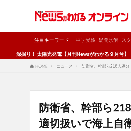
カテゴリー
注目キーワード
中学受験
疑問氷解
スク
！ 太陽光発電【月刊Newsがわかる９月号】
ニュース
防衛省、幹部ら218人処
HOME
防衛省、幹部ら21
適切扱いで海上自