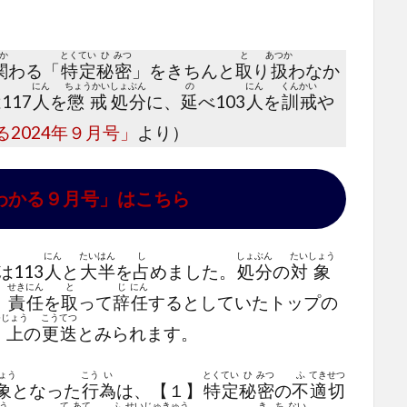
か
とく
てい
ひ
みつ
と
あつか
関
わる「
特
定
秘
密
」をきちんと
取
り
扱
わなか
にん
ちょうかい
しょ
ぶん
の
にん
くんかい
117
人
を
懲戒
処
分
に、
延
べ103
人
を
訓戒
や
る2024年９月号」
より）
がわかる９月号」はこちら
にん
たい
はん
し
しょ
ぶん
たい
しょう
は113
人
と
大
半
を
占
めました。
処
分
の
対
象
せき
にん
と
じ
にん
。
責
任
を
取
って
辞
任
するとしていたトップの
つ
じょう
こう
てつ
実
上
の
更
迭
とみられます。
ょう
こう
い
とく
てい
ひ
みつ
ふ
てき
せつ
象
となった
行
為
は、【１】
特
定
秘
密
の
不
適
切
う
て
あて
ふ
せい
じゅ
きゅう
き
ち
ない