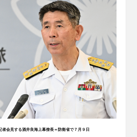
記者会見する酒井良海上幕僚長＝防衛省で７月９日