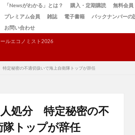
「Newsがわかる」とは？
購入・定期購読
無料会員
プレミアム会員
雑誌
電子書籍
バックナンバーの
お問い合わせ
検索
ールエコノミスト2026
分 特定秘密の不適切扱いで海上自衛隊トップが辞任
8人処分 特定秘密の不
衛隊トップが辞任