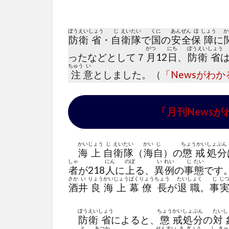
ぼう
えい
しょう
じ
えい
たい
くに
あん
ぜん
ほ
しょう
か
防
衛
省
・
自
衛
隊
で
国
の
安
全
保
障
に
がつ
にち
ぼう
えい
しょう
ったなどとして７
月
12
日
、
防
衛
省
は
ちゅう
い
注
意
としました。（
「Newsがわか
「月刊News
かい
じょう
じ
えい
たい
かい
じ
ちょうかい
しょ
ぶん
海
上
自
衛
隊
（
海
自
）の
懲戒
処
分
しゃ
にん
のぼ
い
れい
じ
たい
者
が218
人
に
上
る、
異
例
の
事
態
です
さか
い
りょう
かい
じょう
ばく
りょう
ちょう
たい
しょく
じ
じ
酒
井
良
海
上
幕
僚
長
が
退
職
。
事
ぼう
えい
しょう
ちょう
かい
しょ
ぶん
たい
し
防
衛
省
によると、
懲
戒
処
分
の
対
と
あつか
せん
すい
さ
ぎょう
し
きゅ