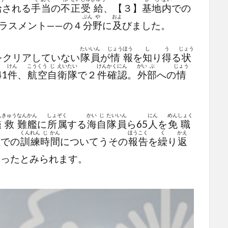
給
される
手
当
の
不
正
受
給
、【３】
基
地
内
での
ぶん
や
およ
ラスメント——の４
分
野
に
及
びました。
たい
いん
じょう
ほう
し
う
じょう
をクリアしていない
隊
員
が
情
報
を
知
り
得
る
状
けん
こう
くう
じ
えい
たい
けん
かく
にん
がい
ぶ
じょう
41
件
、
航
空
自
衛
隊
で２
件
確
認
。
外
部
への
情
。
ん
きゅう
なん
かん
しょ
ぞく
かい
じ
たい
いん
にん
めん
しょく
艦
救
難
艦
に
所
属
する
海
自
隊
員
ら65
人
を
免
職
ん
くん
れん
じ
かん
ほう
こく
く
かえ
艦
での
訓
練
時
間
についてうその
報
告
を
繰
り
返
取
ったとみられます。