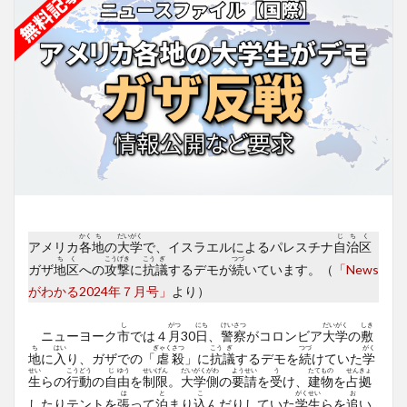
かく
ち
だい
がく
じ
ち
く
アメリカ
各
地
の
大
学
で、イスラエルによるパレスチナ
自
治
区
ち
く
こう
げき
こう
ぎ
つづ
ガザ
地
区
への
攻
撃
に
抗
議
するデモが
続
いています。（
「News
がわかる2024年７月号」
より）
し
がつ
にち
けい
さつ
だい
がく
しき
ニューヨーク
市
では４
月
30
日
、
警
察
がコロンビア
大
学
の
敷
ち
はい
ぎゃく
さつ
こう
ぎ
つづ
がく
地
に
入
り、ガザでの「
虐
殺
」に
抗
議
するデモを
続
けていた
学
せい
こう
どう
じ
ゆう
せい
げん
だい
がく
がわ
よう
せい
う
たて
もの
せん
きょ
生
らの
行
動
の
自
由
を
制
限
。
大
学
側
の
要
請
を
受
け、
建
物
を
占
拠
は
と
こ
がく
せい
お
したりテントを
張
って
泊
まり
込
んだりしていた
学
生
らを
追
い