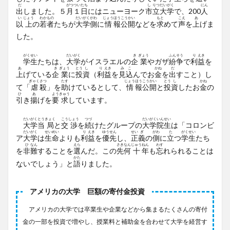
だ
がつ
つい
たち
し
りつ
だい
がく
にん
出
しました。５
月
１
日
にはニューヨーク
市
立
大
学
で、200
人
い
じょう
わか
もの
だい
がく
がわ
じょう
ほう
こう
かい
もと
こえ
あ
以
上
の
若
者
たちが
大
学
側
に
情
報
公
開
などを
求
めて
声
を
上
げま
した。
がく
せい
だい
がく
き
ぎょう
ふん
そう
り
えき
学
生
たちは、
大
学
がイスラエルの
企
業
やガザ
紛
争
で
利
益
を
あ
き
ぎょう
とう
し
り
えき
み
こ
かね
だ
上
げている
企
業
に
投
資
（
利
益
を
見
込
んでお
金
を
出
すこと）し
ぎゃく
さつ
たす
じょう
ほう
こう
かい
とう
し
かね
て「
虐
殺
」を
助
けているとして、
情
報
公
開
と
投
資
したお
金
の
ひ
あ
よう
きゅう
引
き
揚
げを
要
求
しています。
だい
がく
とう
きょく
こう
しょう
つづ
だい
がく
いん
せい
大
学
当
局
と
交
渉
を
続
けたグループの
大
学
院
生
は「コロンビ
だい
がく
せい
めい
り
えき
ゆう
せん
せい
ぎ
がわ
た
がく
せい
ア
大
学
は
生
命
よりも
利
益
を
優
先
し、
正
義
の
側
に
立
つ
学
生
たち
ひ
なん
えら
さき
なん
じゅう
ねん
わす
を
非
難
することを
選
んだ。この
先
何
十
年
も
忘
れられることは
かた
ないでしょう」と
語
りました。
アメリカの大学 巨額の寄付金投資
アメリカの大学では卒業生や企業などから集まるたくさんの寄付
金の一部を投資で増やし、授業料と補助金を合わせて大学を経営す