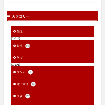
カテゴリー
知識
(2,016)
投稿
333
学び
(1,106)
マンガ
8
電子書籍
28
受験
287