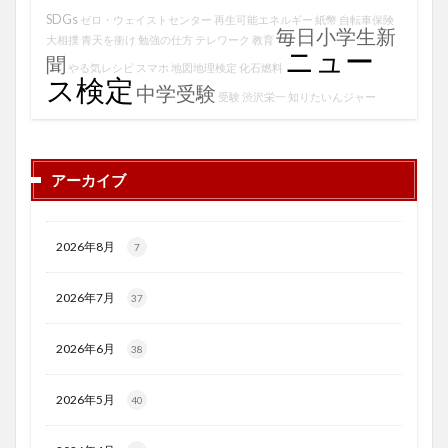
SDGs
ゼロ・ウェイストセンター
再生可能エネルギー
紙幣
自転車保険
毎日小学生新
大相撲
青天を衝け
勉強の仕方
テレワーク
教育
ニュー
聞
やる気レシピ
スマホ
地図地理検定
化石燃料
ス検定
中学受験
受験
渋沢栄一
知りたいんジャー
アーカイブ
2026年8月
7
2026年7月
37
2026年6月
38
2026年5月
40