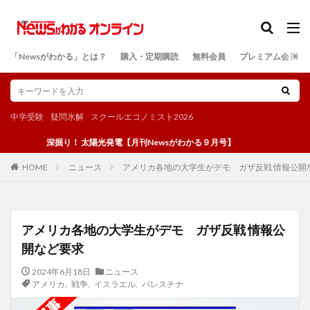
カテゴリー
「Newsがわかる」とは？
購入・定期購読
無料会員
プレミアム会員
検索
中学受験
疑問氷解
スクールエコノミスト2026
深掘り！ 太陽光発電【月刊Newsがわかる９月号】
ニュース
アメリカ各地の大学生がデモ ガザ反戦 情報公開
HOME
アメリカ各地の大学生がデモ ガザ反戦 情報公
開など要求
2024年6月18日
ニュース
アメリカ
,
戦争
,
イスラエル
,
パレスチナ