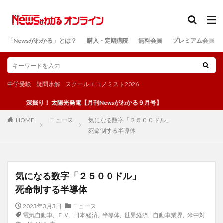
カテゴリー
「Newsがわかる」とは？
購入・定期購読
無料会員
プレミアム会員
検索
中学受験
疑問氷解
スクールエコノミスト2026
深掘り！ 太陽光発電【月刊Newsがわかる９月号】
ニュース
気になる数字「２５００ドル」
HOME
死命制する半導体
気になる数字「２５００ドル」
死命制する半導体
2023年3月3日
ニュース
電気自動車
,
ＥＶ
,
日本経済
,
半導体
,
世界経済
,
自動車業界
,
米中対