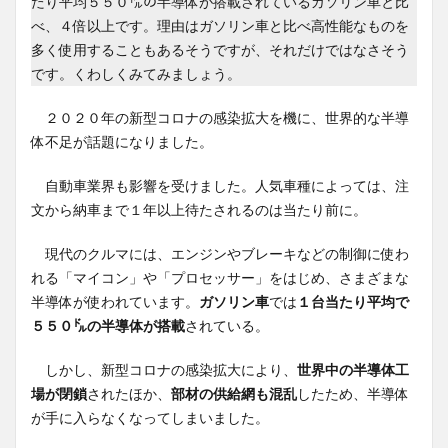
たり平均５５０㌦の半導体が搭載されているガソリン車と比
べ、４倍以上です。理由はガソリン車と比べ高性能なものを
多く使用することもあるそうですが、それだけではなさそう
です。くわしくみてみましょう。
２０２０年の新型コロナの感染拡大を機に、世界的な半導
体不足が話題になりました。
自動車業界も影響を受けました。人気車種によっては、注
文から納車まで１年以上待たされるのは当たり前に。
現代のクルマには、エンジンやブレーキなどの制御に使わ
れる「マイコン」や「プロセッサー」をはじめ、さまざまな
半導体が使われています。
ガソリン車
では
１台当たり平均で
５５０㌦の半導体が搭載
されている。
しかし、新型コロナの感染拡大により、
世界中の半導体工
場が閉鎖
されたほか、
部材の供給網も混乱
したため、半導体
が手に入らなくなってしまいました。