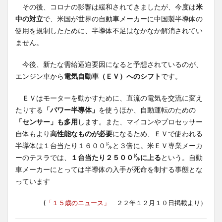
その後、コロナの影響は緩和されてきましたが、今度は
米
中の対立
で、米国が世界の自動車メーカーに中国製半導体の
使用を規制したために、半導体不足はなかなか解消されてい
ません。
今後、新たな需給逼迫要因になると予想されているのが、
エンジン車から
電気自動車（ＥＶ）へのシフト
です。
ＥＶはモーターを動かすために、直流の電気を交流に変え
たりする
「パワー半導体」
を使うほか、自動運転のための
「センサー」も多用
します。また、マイコンやプロセッサー
自体もより
高性能なものが必要
になるため、ＥＶで使われる
半導体は１台当たり１６００㌦と３倍に。米ＥＶ専業メーカ
ーのテスラでは、
１台当たり２５００㌦に上る
という。自動
車メーカーにとっては半導体の入手が死命を制する事態とな
っています
(
「１５歳のニュース」
２２年１２月１０日掲載より）