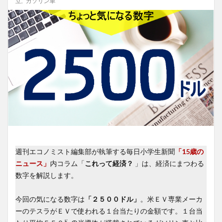
立
,
ガソリン車
週刊エコノミスト編集部が執筆する毎日小学生新聞
「15歳の
ニュース」
内コラム「
これって経済？
」は、経済にまつわる
数字を解説します。
今回の気になる数字は
「２５００ドル」
。米ＥＶ専業メーカ
ーのテスラがＥＶで使われる１台当たりの金額です。１台当