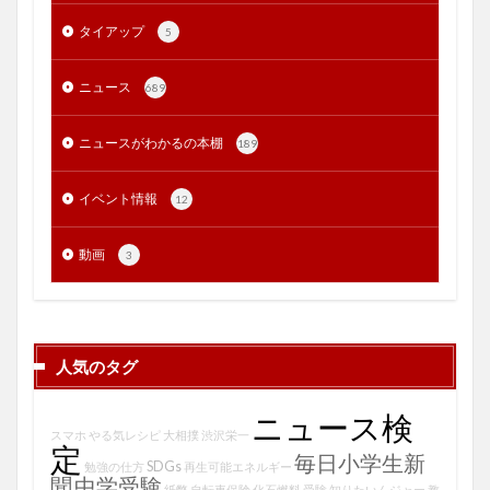
タイアップ
5
ニュース
689
ニュースがわかるの本棚
189
イベント情報
12
動画
3
人気のタグ
ニュース検
スマホ
やる気レシピ
大相撲
渋沢栄一
定
毎日小学生新
SDGs
勉強の仕方
再生可能エネルギー
聞
中学受験
紙幣
自転車保険
化石燃料
受験
知りたいんジャー
教