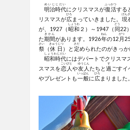
めいじじだい
ふっかつ
明治時代
にクリスマスが
復活
する
ひろ
げん
リスマスが
広
まっていきました。
現
しょうわ
どう
が、1927（
昭和
２）～1947（
同
22
きかん
ねん
がつ
た
期間
があります。1926
年
の12
月
2
さい
きゅうじつ
さだ
祭
（
休日
）と
定
められたのがきっか
しょうわじだい
昭和時代
にはデパートでクリスマ
こいびと
ゆうじん
す
スマスを
恋人
や
友人
たちと
過
ごすイ
いっぱん
ひろ
やプレゼントも
一般
に
広
まりました