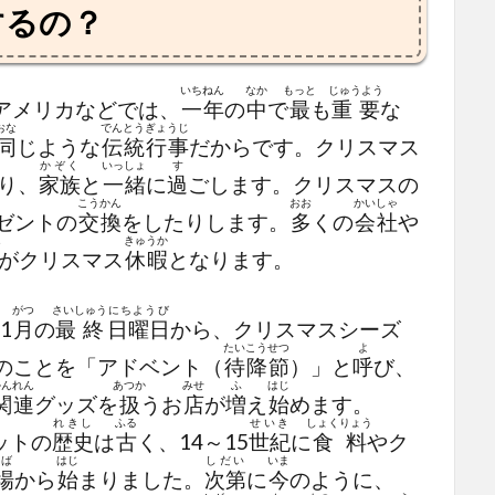
するの？
いち
ねん
なか
もっと
じゅうよう
アメリカなどでは、
一
年
の
中
で
最
も
重要
な
おな
でんとう
ぎょうじ
同
じような
伝統
行事
だからです。クリスマス
かぞく
いっしょ
す
り、
家族
と
一緒
に
過
ごします。クリスマスの
こうかん
おお
かいしゃ
ゼントの
交換
をしたりします。
多
くの
会社
や
ん
きゅうか
がクリスマス
休暇
となります。
がつ
さいしゅう
にちようび
1
月
の
最終
日曜日
から、クリスマスシーズ
たいこうせつ
よ
のことを「アドベント（
待降節
）」と
呼
び、
かんれん
あつか
みせ
ふ
はじ
関連
グッズを
扱
うお
店
が
増
え
始
めます。
れきし
ふる
せいき
しょくりょう
ットの
歴史
は
古
く、14～15
世紀
に
食料
やク
ば
はじ
しだい
いま
場
から
始
まりました。
次第
に
今
のように、