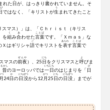
まれた
日
が、はっきり
書
かれていません。そ
うび
う
日
ではなく、「キリストが
生
まれてきたこと
リスマス）」は、「Ｃｈｒｉｓｔ（キリス
く
あ
ことば
」を
組
み
合
わせた
言葉
です。「Ｘｍａｓ」な
ご
あらわ
ことば
のＸはギリシャ
語
でキリストを
表
す
言葉
で
ぜんや
にち
よ
スマスの
前夜
）、25
日
をクリスマスと
呼
びま
むかし
いちにち
ひ
。
昔
のヨーロッパでは
一日
のはじまりを「
日
がつ
か
にちぼつ
がつ
にち
にちぼつ
月
24
日
の
日没
から12
月
25
日
の
日没
」までが
。