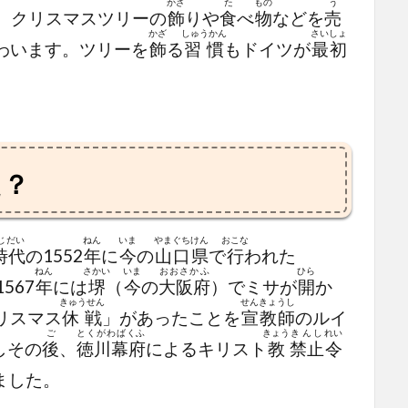
かざ
た
もの
う
、クリスマスツリーの
飾
りや
食
べ
物
などを
売
かざ
しゅうかん
さいしょ
わいます。ツリーを
飾
る
習慣
もドイツが
最初
た？
じだい
ねん
いま
やまぐちけん
おこな
時代
の1552
年
に
今
の
山口県
で
行
われた
ねん
さかい
いま
おおさかふ
ひら
567
年
には
堺
（
今
の
大阪府
）でミサが
開
か
きゅうせん
せんきょうし
リスマス
休戦
」があったことを
宣教師
のルイ
ご
とくがわばくふ
きょう
きんし
れい
しその
後
、
徳川幕府
によるキリスト
教
禁止
令
ました。