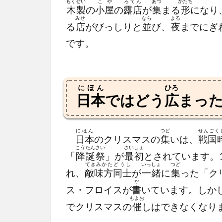
もくせい
こや
ろてん
あつ
かたち
木製
の
小屋
の
露店
が
集
まる
形
になり
みせ
なら
よる
る
店
がびっしりと
並
び、
夜
までにぎ
です。
にほん
ひろ
日本
ではどう
広
まっ
にほん
つど
せんごく
日本
のクリスマスの
集
いは、
戦国
こうたんさい
さいしょ
「
降誕祭
」が
最初
とされています。1
てきみかた
どうし
いっしょ
つど
れ、
敵味方
同士
が
一緒
に
集
った「ク
か
ス・フロイスが
書
いています。しか
もよお
でクリスマスの
催
しはできなくなり