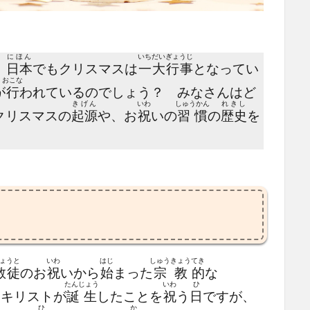
にほん
いちだい
ぎょうじ
。
日本
でもクリスマスは
一大
行事
となってい
おこな
が
行
われているのでしょう？ みなさんはど
きげん
いわ
しゅうかん
れきし
クリスマスの
起源
や、お
祝
いの
習慣
の
歴史
を
？
ょうと
いわ
はじ
しゅうきょう
てき
教徒
のお
祝
いから
始
まった
宗教
的
な
たんじょう
いわ
ひ
・キリストが
誕生
したことを
祝
う
日
ですが、
ひ
か