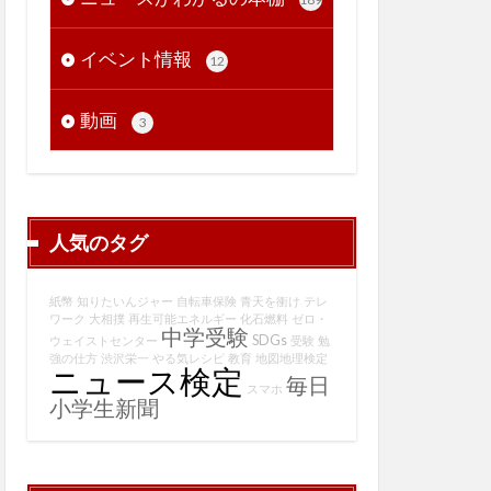
イベント情報
12
動画
3
人気のタグ
紙幣
知りたいんジャー
自転車保険
青天を衝け
テレ
ワーク
大相撲
再生可能エネルギー
化石燃料
ゼロ・
中学受験
SDGs
ウェイストセンター
受験
勉
強の仕方
渋沢栄一
やる気レシピ
教育
地図地理検定
ニュース検定
毎日
スマホ
小学生新聞