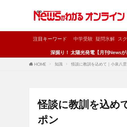
カテゴリー
注目キーワード
中学受験
疑問氷解
スク
深掘り！ 太陽光発電【月刊Newsがわかる９月
知識
怪談に教訓を込めて｜小泉八雲
HOME
怪談に教訓を込め
ポン