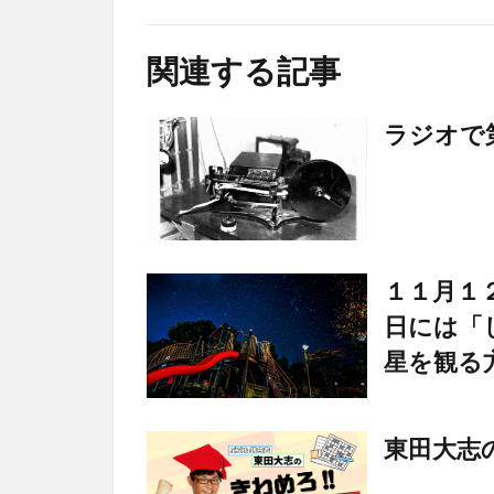
関連する記事
ラジオで
１１月１
日には「
星を観る
東田大志の