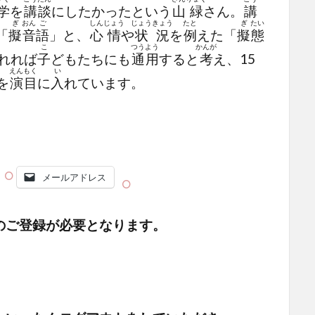
学
を
講
談
にしたかったという
山
緑
さん。
講
ぎ
おん
ご
しん
じょう
じょう
きょう
たと
ぎ
たい
「
擬
音
語
」と、
心
情
や
状
況
を
例
えた「
擬
態
こ
つう
よう
かんが
れれば
子
どもたちにも
通
用
すると
考
え、15
えん
もく
い
を
演
目
に
入
れています。
メールアドレス
のご登録が必要となります。