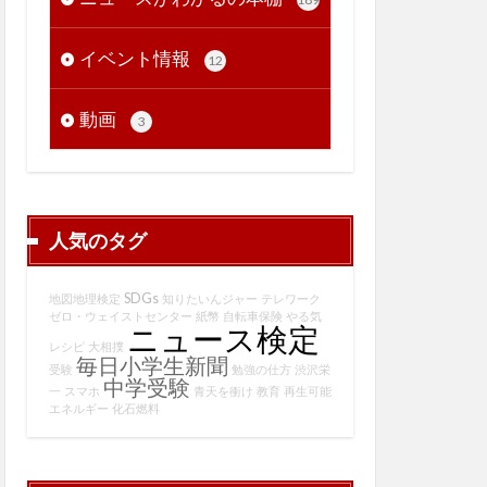
イベント情報
12
動画
3
人気のタグ
SDGs
地図地理検定
知りたいんジャー
テレワーク
ゼロ・ウェイストセンター
紙幣
自転車保険
やる気
ニュース検定
レシピ
大相撲
毎日小学生新聞
受験
勉強の仕方
渋沢栄
中学受験
一
スマホ
青天を衝け
教育
再生可能
エネルギー
化石燃料