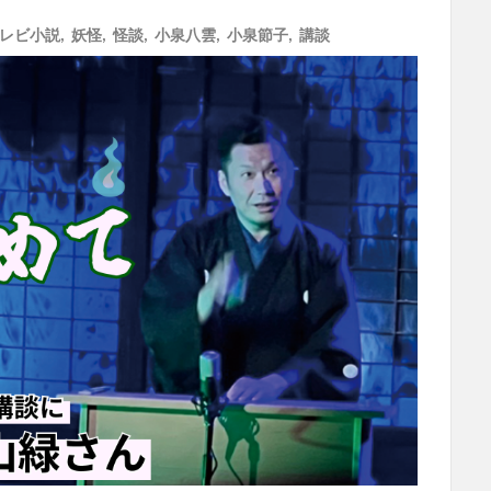
テレビ小説
,
妖怪
,
怪談
,
小泉八雲
,
小泉節子
,
講談