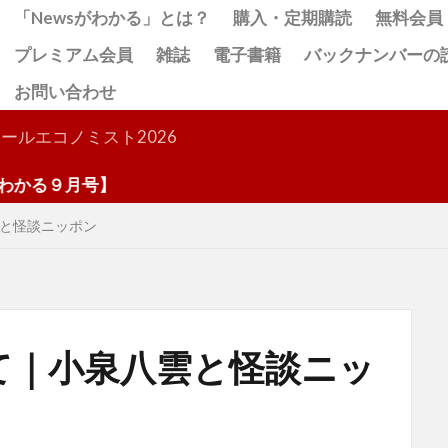
「Newsがわかる」とは？
購入・定期購読
無料会員
プレミアム会員
雑誌
電子書籍
バックナンバーの
お問い合わせ
検索
ールエコノミスト2026
号】
と怪談ニッポン
て｜小泉八雲と怪談ニッ