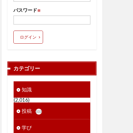
パスワード
※
ログイン
カテゴリー
知識
(2,016)
投稿
333
学び