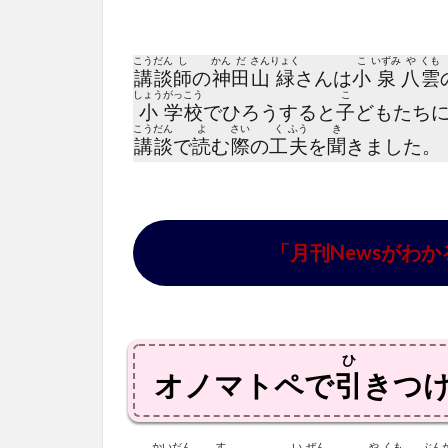
こう
だん
し
かん
だ
さん
りょく
こ
いずみ
や
くも
講
談
師
の
神
田
山
緑
さんは
小
泉
八
雲
しょう
がっ
こう
こ
小
学
校
でひろうすると
子
どもたち
こう
だん
よ
さい
く
ふう
き
講
談
で
読
む
際
の
工
夫
を
聞
きました。
「月刊Newsがわか
ひ
オノマトペで
引
きつ
かい
だん
す
い
ぜん
や
くも
ぶん