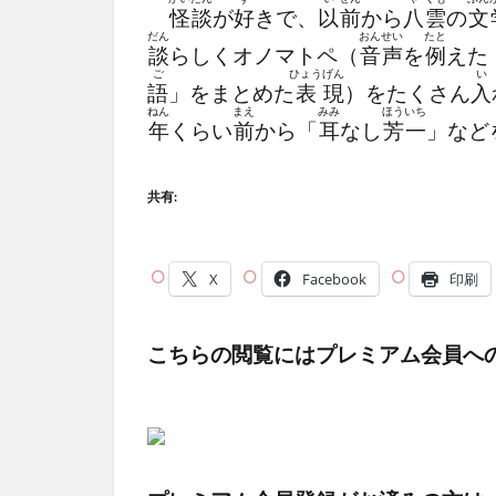
怪
談
が
好
きで、
以
前
から
八
雲
の
文
だん
おん
せい
たと
談
らしくオノマトペ（
音
声
を
例
えた
ご
ひょう
げん
い
語
」をまとめた
表
現
）をたくさん
入
ねん
まえ
みみ
ほう
いち
年
くらい
前
から「
耳
なし
芳
一
」など
共有:
X
Facebook
印刷
こちらの閲覧にはプレミアム会員へ