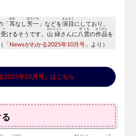
みみ
ほう
いち
えん
もく
の「
耳
なし
芳
一
」などを
演
目
にしており、
う
さん
りょく
や
くも
さく
ひん
に
受
けるそうです。
山
緑
さんに
八
雲
の
作
品
を
（
「Newsがわかる2025年10月号」
より）
る2025年10月号」はこちら
ける
がく
こう
だん
さん
りょく
こう