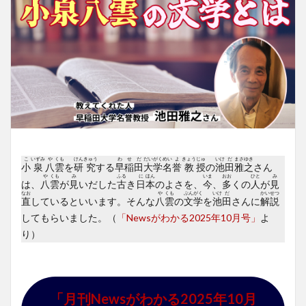
こ
いずみ
や
くも
けん
きゅう
わ
せ
だ
だい
がく
めい
よ
きょう
じゅ
いけ
だ
まさ
ゆき
小
泉
八
雲
を
研
究
する
早
稲
田
大
学
名
誉
教
授
の
池
田
雅
之
さん
や
くも
み
ふる
に
ほん
いま
おお
ひと
み
は、
八
雲
が
見
いだした
古
き
日
本
のよさを、
今
、
多
くの
人
が
見
なお
や
くも
ぶん
がく
いけ
だ
かい
せつ
直
しているといいます。そんな
八
雲
の
文
学
を
池
田
さんに
解
説
してもらいました。（
「Newsがわかる2025年10月号」
よ
り）
「月刊Newsがわかる2025年10月