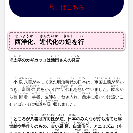
号」はこちら
せいようか
きんだいか
ぎゃく
い
西洋化
、
近代化
の
逆
を
行
ふとじ
いけだ
はつげん
※
太字
のカギカッコは
池田
さんの
発言
こ
いずみ
や
くも
き
めい
じ
じ
だい
に
ほん
ぐん
こく
しゅ
ぎ
いきお
小
泉
八
雲
がやって
来
た
明
治
時
代
の
日
本
は、
軍
国
主
義
が
勢
い
ふ
こく
きょう
へい
きん
だい
か
いそ
おう
べい
づき、
富
国
強
兵
をかかげて
近
代
化
を
急
いでいました。
欧
米
か
ぎ
じゅつ
しゃ
がく
しゃ
い
し
い
せい
よう
お
お
ら
技
術
者
、
学
者
、
医
師
をまねき
入
れ、
西
洋
に
追
いつけ
追
いこ
ち
しき
きゅう
しゅう
せとばかりに
知
識
を
吸
収
しました。
や
くも
ほう
こう
せい
ぎゃく
に
ほん
う
す
うき
「ところが
八
雲
は
方
向
性
が
逆
。
日
本
のみんなが
打
ち
捨
てた
浮
よ
え
て
づく
ふる
ふう
しゅう
し
ぜん
しん
こう
世
絵
や
手
作
りのもの、
古
い
風
習
、
自
然
信
仰
、アニミズム（あ
やど
かんが
かた
てき
ひ