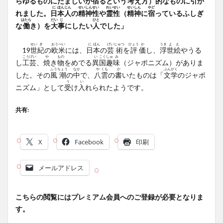
らゆるものにたましいが
宿
るという
考
え
方
）
的
なものに
引
か
に
ほん
じん
せい
しん
せい
れい
せい
せい
しん
やど
れました。
日
本
人
の
精
神
性
や
霊
性
（
精
神
に
宿
っているふしぎ
はたら
だい
じ
ひと
な
働
き）を
大
事
にしたい
人
でした」
せい
き
おう
べい
に
ほん
げい
じゅつ
ひょう
か
うき
よ
え
19
世
紀
の
欧
米
には、
日
本
の
芸
術
を
評
価
し、
浮
世
絵
やうる
こう
げい
や
もの
い
こく
しゅ
み
し
工
芸
、
焼
き
物
をめでる
異
国
趣
味
（ジャポニズム）がありま
ふう
ちょう
なか
や
くも
か
ぶん
がく
した。その
風
潮
の
中
で、
八
雲
の
書
いたものは「
文
学
のジャポ
う
い
ニズム」として
受
け
入
れられたようです。
共有:
X
Facebook
印刷
メールアドレス
こちらの閲覧にはプレミアム会員へのご登録が必要となりま
す。