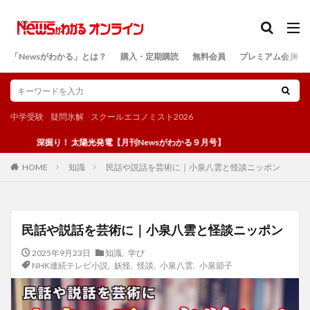
カテゴリー
「Newsがわかる」とは？
購入・定期購読
無料会員
プレミアム会員
検索
中学受験
疑問氷解
スクールエコノミスト2026
深掘り！ 太陽光発電【月刊Newsがわかる９月号】
知識
民話や説話を芸術に｜小泉八雲と怪談ニッポン
HOME
民話や説話を芸術に｜小泉八雲と怪談ニッポン
2025年9月23日
知識
,
学び
NHK連続テレビ小説
,
妖怪
,
怪談
,
小泉八雲
,
小泉節子