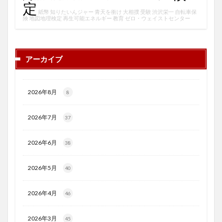
定
紙幣
知りたいんジャー
青天を衝け
大相撲
受験
渋沢栄一
自転車保
険
地図地理検定
再生可能エネルギー
教育
ゼロ・ウェイストセンター
アーカイブ
2026年8月
8
2026年7月
37
2026年6月
38
2026年5月
40
2026年4月
46
2026年3月
45