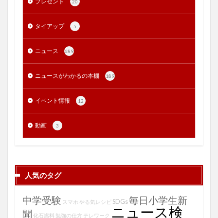
プレゼント
20
タイアップ
5
ニュース
689
ニュースがわかるの本棚
189
イベント情報
12
動画
3
人気のタグ
中学受験
毎日小学生新
SDGs
スマホ
やる気レシピ
ニュース検
聞
化石燃料
勉強の仕方
テレワーク