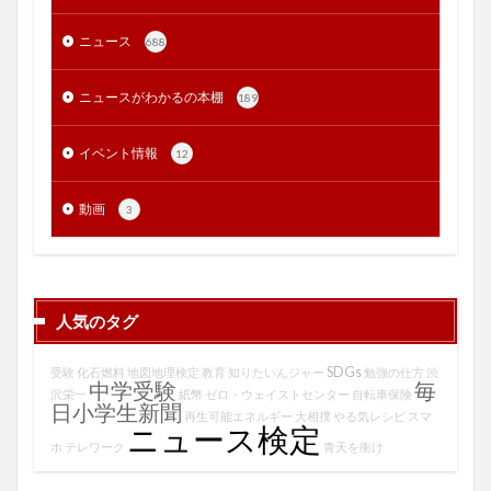
ニュース
688
ニュースがわかるの本棚
189
イベント情報
12
動画
3
人気のタグ
SDGs
受験
化石燃料
地図地理検定
教育
知りたいんジャー
勉強の仕方
渋
中学受験
毎
沢栄一
紙幣
ゼロ・ウェイストセンター
自転車保険
日小学生新聞
再生可能エネルギー
大相撲
やる気レシピ
スマ
ニュース検定
ホ
テレワーク
青天を衝け