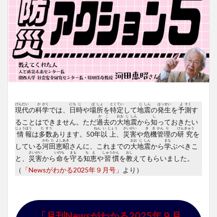
げん
だい
か
がく
にち
じ
ば
しょ
とく
てい
じ
しん
はっ
せい
よ
そく
現
代
の
科
学
では、
日
時
や
場
所
を
特
定
して
地
震
の
発
生
を
予
測
す
か
こ
おお
じ
しん
し
ることはできません。ただ
過
去
の
大
地
震
から
知
っておきたい
じょう
ほう
た
すう
ねん
い
じょう
さい
がい
き
き
かん
り
けん
きゅう
情
報
は
多
数
あります。50
年
以
上
、
災
害
や
危
機
管
理
の
研
究
を
かわ
た
よし
あき
おお
じ
しん
まな
している
河
田
恵
昭
さんに、これまでの
大
地
震
から
学
ぶべきこ
さい
がい
いのち
まも
ち
え
しゅう
かん
おし
と、
災
害
から
命
を
守
る
知
恵
や
習
慣
を
教
えてもらいました。
（
「Newsがわかる2025年９月号」
より）
「月刊Newsがわかる2025年９月