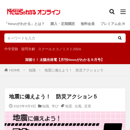
カテゴリー
「Newsがわかる」とは？
購入・定期購読
無料会員
プレミアム会員
検索
中学受験
疑問氷解
スクールエコノミスト2026
深掘り！ 太陽光発電【月刊Newsがわかる９月号】
知識
地震に備えよう！ 防災アクション５
HOME
地震に備えよう！ 防災アクション５
2025年9月9日
知識
,
学び
地震
,
台風
,
災害