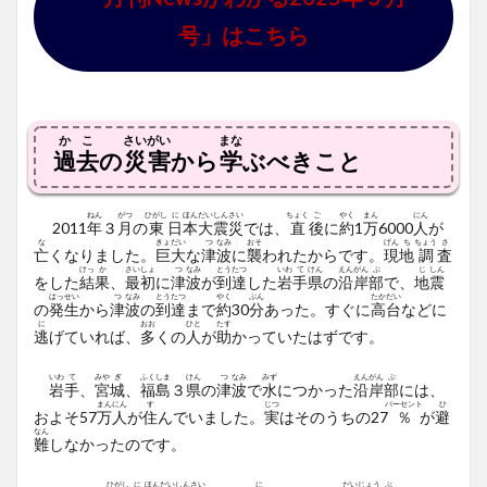
号」はこちら
かこ
さいがい
まな
過去
の
災害
から
学
ぶべきこと
ねん
がつ
ひがし
に
ほん
だい
しん
さい
ちょく
ご
やく
まん
にん
2011
年
３
月
の
東
日
本
大
震
災
では、
直
後
に
約
1
万
6000
人
が
な
きょ
だい
つ
なみ
おそ
げん
ち
ちょう
さ
亡
くなりました。
巨
大
な
津
波
に
襲
われたからです。
現
地
調
査
けっ
か
さい
しょ
つ
なみ
とう
たつ
いわ
て
けん
えん
がん
ぶ
じ
しん
をした
結
果
、
最
初
に
津
波
が
到
達
した
岩
手
県
の
沿
岸
部
で、
地
震
はっ
せい
つ
なみ
とう
たつ
やく
ぷん
たか
だい
の
発
生
から
津
波
の
到
達
まで
約
30
分
あった。すぐに
高
台
などに
に
おお
ひと
たす
逃
げていれば、
多
くの
人
が
助
かっていたはずです。
いわ
て
みや
ぎ
ふく
しま
けん
つ
なみ
みず
えん
がん
ぶ
岩
手
、
宮
城
、
福
島
３
県
の
津
波
で
水
につかった
沿
岸
部
には、
まん
にん
す
じつ
パーセント
ひ
およそ57
万
人
が
住
んでいました。
実
はそのうちの27
％
が
避
なん
難
しなかったのです。
ひがし
に
ほん
だい
しん
さい
に
だい
じょう
ぶ