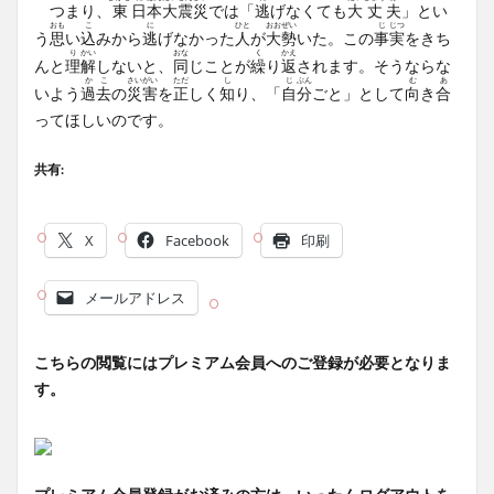
つまり、
東
日
本
大
震
災
では「
逃
げなくても
大
丈
夫
」とい
おも
こ
に
ひと
おお
ぜい
じ
じつ
う
思
い
込
みから
逃
げなかった
人
が
大
勢
いた。この
事
実
をきち
り
かい
おな
く
かえ
んと
理
解
しないと、
同
じことが
繰
り
返
されます。そうならな
か
こ
さい
がい
ただ
し
じ
ぶん
む
あ
いよう
過
去
の
災
害
を
正
しく
知
り、「
自
分
ごと」として
向
き
合
ってほしいのです。
共有:
X
Facebook
印刷
メールアドレス
こちらの閲覧にはプレミアム会員へのご登録が必要となりま
す。