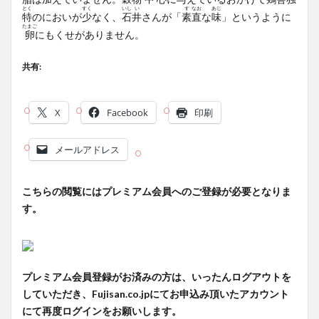
とく
すく
いし
い
す
なお
あじ
特
のにおいが
少
なく、
石
井
さんが「
素
直
な
味
」というように
たまご
卵
にもくせがありません。
共有:
X
Facebook
印刷
メールアドレス
こちらの閲覧にはプレミアム会員へのご登録が必要となりま
す。
プレミアム会員登録がお済みの方は、いったんログアウトを
していただき、Fujisan.co.jpにてお申込み頂いたアカウント
にて再度ログインをお願いします。