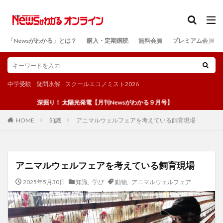
カテゴリー
「Newsがわかる」とは？
購入・定期購読
無料会員
プレミアム会員
検索
中学受験
疑問氷解
スクールエコノミスト2026
深掘り！ 太陽光発電【月刊Newsがわかる９月号】
知識
アニマルウェルフェアを考えている飼育現場
HOME
アニマルウェルフェアを考えている飼育現場
2025年5月30日
知識
,
学び
動物
,
アニマルウェルフェア