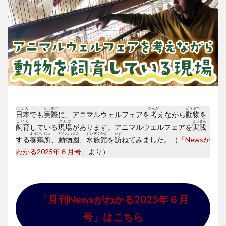
にほん
じっさい
かんが
どうぶつ
日本
でも
実際
に、アニマルウェルフェアを
考
えながら
動物
を
しいく
げんば
じっせん
飼育
している
現場
があります。アニマルウェルフェアを
実践
ようけいじょ
どうぶつえん
すいぞくかん
たず
する
養鶏所
、
動物園
、
水族館
を
訪
ねてみました。（
「Newsが
わかる2025年６月号」
より）
「月刊Newsがわかる2025年６月
号」はこちら