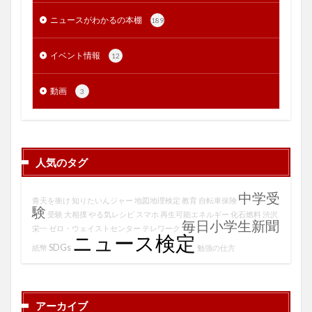
ニュースがわかるの本棚
189
イベント情報
12
動画
3
人気のタグ
中学受
青天を衝け
知りたいんジャー
地図地理検定
教育
自転車保険
験
受験
大相撲
やる気レシピ
スマホ
再生可能エネルギー
化石燃料
渋沢
毎日小学生新聞
栄一
ゼロ・ウェイストセンター
テレワーク
ニュース検定
SDGs
紙幣
勉強の仕方
アーカイブ