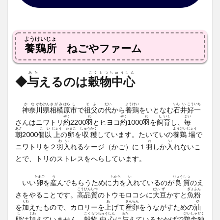
ようけいじょ
養鶏所
ねごやファーム
あた
こくもつちゅうしん
◆
与
えるのは
穀物中心
か
な
がわ
けん
さがみ
はら
し
そ
ふ
だい
よう
けい
いし
い
こう
いち
神
奈
川
県
相模
原
市
で
祖
父
の
代
から
養
鶏
をいとなむ
石
井
好
一
やく
わ
やく
わ
し
いく
まい
さんはニワトリ
約
2200
羽
とヒヨコ
約
1000
羽
を
飼
育
し、
毎
あさ
こ
い
じょう
たまご
しゅう
かく
よう
けい
じょう
朝
2000
個
以
上
の
卵
を
収
穫
しています。たいていの
養
鶏
場
で
わ
い
わ
い
ニワトリを２
羽
入
れるケージ（かご）に１
羽
しか
入
れないこ
とで、トリのストレスをへらしています。
たまご
う
ちから
い
りょう
しつ
いい
卵
を
産
んでもらうために
力
を
入
れているのが
良
質
のえ
こう
ひん
しつ
だい
ず
ぎょ
ふん
さをやることです。
高
品
質
のトウモロコシに
大
豆
かすと
魚
粉
くわ
あ
さん
らん
ゆ
を
加
えたもので、カロリーを
上
げて
産
卵
をうながすための
油
し
くわ
こく
もつ
ちゅう
しん
あた
けい
しゃ
どく
脂
は
加
えていません。
穀
物
中
心
に
与
えているおかげで
鶏
舎
独