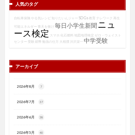
人気のタグ
SDGs
自転車保険
やる気レシピ
知りたいんジャー
教育
テレワーク
再生
ニュ
毎日小学生新聞
可能エネルギー
青天を衝け
ース検定
スマホ
化石燃料
地図地理検定
ゼロ・ウェイスト
中学受験
センター
受験
紙幣
勉強の仕方
大相撲
渋沢栄一
アーカイブ
2026年8月
7
2026年7月
37
2026年6月
38
2026年5月
40