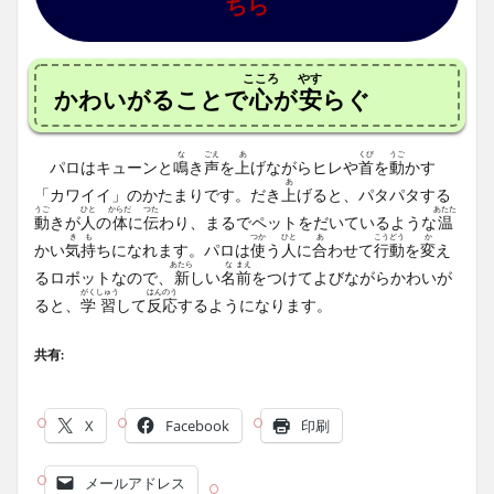
ちら
こころ
やす
かわいがることで
心
が
安
らぐ
な
ごえ
あ
くび
うご
パロはキューンと
鳴
き
声
を
上
げながらヒレや
首
を
動
かす
あ
「カワイイ」のかたまりです。だき
上
げると、パタパタする
うご
ひと
からだ
つた
あたた
動
きが
人
の
体
に
伝
わり、まるでペットをだいているような
温
き
も
つか
ひと
あ
こう
どう
か
かい
気
持
ちになれます。パロは
使
う
人
に
合
わせて
行
動
を
変
え
あたら
な
まえ
るロボットなので、
新
しい
名
前
をつけてよびながらかわいが
がく
しゅう
はん
のう
ると、
学
習
して
反
応
するようになります。
共有:
X
Facebook
印刷
メールアドレス