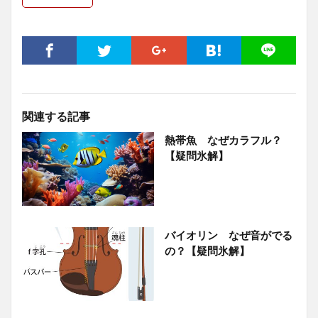
関連する記事
熱帯魚 なぜカラフル？
【疑問氷解】
バイオリン なぜ音がでる
の？【疑問氷解】