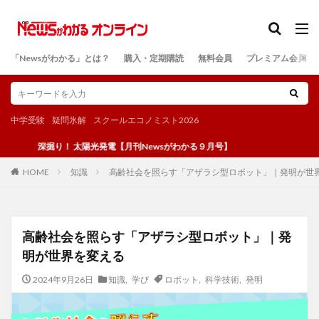
カテゴリー
「Newsがわかる」とは？
購入・定期購読
無料会員
プレミアム会員
検索
中学受験
疑問氷解
スクールエコノミスト2026
深掘り！ 太陽光発電【月刊Newsがわかる９月号】
知識
高齢社会を照らす「アザラシ型ロボット」｜発明が世
HOME
高齢社会を照らす「アザラシ型ロボット」｜発
明が世界を変える
2024年9月26日
知識
,
学び
ロボット
,
科学技術
,
発明