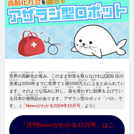
せ
かい
こう
れい
か
すす
たい
さく
と
にん
ち
しょう
世
界
の
高
齢
化
が
進
み、このまま
対
策
を
取
らなければ
認
知
症
の
かん
じゃ
ねん
せ
かい
おく
まん
にん
のぼ
患
者
は2050
年
までに
世
界
で１
億
5300
万
人
に
上
るとみられてい
なや
たい
くすり
つか
こう
か
あ
ます。そのような
悩
みに
対
し、
薬
を
使
わずに
効
果
を
上
げてい
に
ほん
はつ
めい
ひん
がた
る
日
本
の
発
明
品
があります。アザラシ
型
ロボット「パロ」で
す。（
「Newsがわかる2024年10月号」
より）
「月刊Newsがわかる10月号」はこ