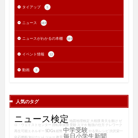
タイアップ
5
ニュース
689
ニュースがわかるの本棚
189
イベント情報
12
動画
3
人気のタグ
ニュース検定
地図地理検定
大相撲
青天を衝け
ゼ
ロ・ウェイストセンター
自転車保険
受験
スマホ
勉強の仕方
テレワーク
中学受験
SDGs
再生可能エネルギー
紙幣
やる気レシピ
渋沢栄一
毎日小学生新聞
化石燃料
知りたいんジャー
教育