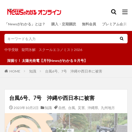
カテゴリー
「Newsがわかる」とは？
購入・定期購読
無料会員
プレミアム会員
検索
中学受験
疑問氷解
スクールエコノミスト2026
掘り！ 太陽光発電【月刊Newsがわかる９月号】
知識
台風6号、7号 沖縄や西日本に被害
HOME
台風6号、7号 沖縄や西日本に被害
2023年10月2日
知識
自然
,
台風
,
災害
,
沖縄県
,
九州地方