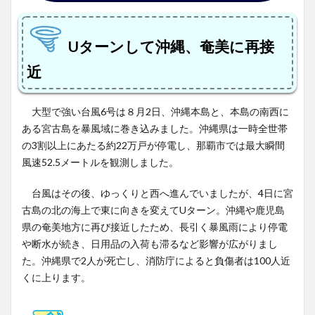
Uターンして沖縄、奄美に再接
近
大型で強い台風6号は８月2日、沖縄本島と、本島の南西に
ある宮古島を暴風域に巻き込みました。沖縄県は一時全世帯
の3割以上にあたる約22万戸が停電し、那覇市では最大瞬間
風速52.5メートルを観測しました。
台風はその後、ゆっくりと西へ進んでいましたが、4日に宮
古島の北の海上で東に向きを変えてUターン。沖縄や鹿児島
県の奄美地方に再び接近したため、長引く暴風雨により停電
や断水が続き、日用品の入荷も滞るなど影響が広がりまし
た。沖縄県で2人が死亡し、消防庁によると負傷者は100人近
くに上ります。