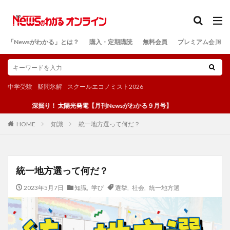
カテゴリー
「Newsがわかる」とは？
購入・定期購読
無料会員
プレミアム会員
検索
中学受験
疑問氷解
スクールエコノミスト2026
深掘り！ 太陽光発電【月刊Newsがわかる９月号】
知識
統一地方選って何だ？
HOME
統一地方選って何だ？
2023年5月7日
知識
,
学び
選挙
,
社会
,
統一地方選