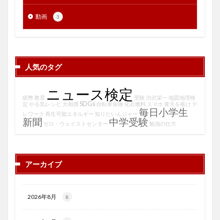
動画
3
人気のタグ
ニュース検定
紙幣
教育
受験
渋沢栄一
地図地理検
SDGs
定
やる気レシピ
大相撲
自転車保険
化石燃料
スマホ
青天を衝け
テ
毎日小学生
レワーク
再生可能エネルギー
知りたいんジャー
新聞
中学受験
ゼロ・ウェイストセンター
勉強の仕方
アーカイブ
2026年8月
8