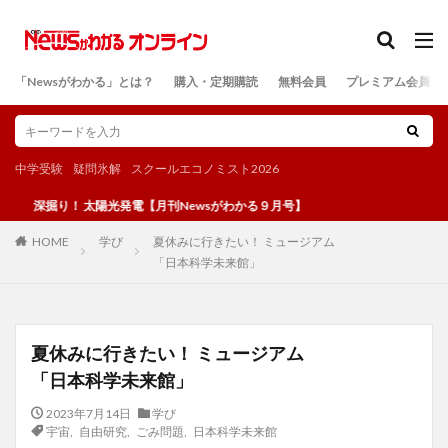
カテゴリー
「Newsがわかる」とは？
購入・定期購読
無料会員
プレミアム会員
検索
中学受験
疑問氷解
スクールエコノミスト2026
り！ 太陽光発電【月刊Newsがわかる９月号】
学び
夏休みに行きたい！ ミュージアム
HOME
「日本科学未来館」
夏休みに行きたい！ ミュージアム
「日本科学未来館」
2023年7月14日
学び
宇宙
,
自由研究
,
ごみ問題
,
日本科学未来館