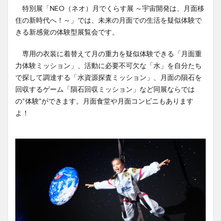
特別展「NEO（ネオ）月でくらす展 ～宇宙開発は、月面移
住の新時代へ！～」では、未来の月面での生活を疑似体験で
きる新感覚の体験型展覧会です。
専用の衣装に着替えて月の重力を疑似体験できる「月面重
力体験ミッション」、活動に必要不可欠な「水」を自分たち
で探して調達する「水資源探査ミッション」、月面の隕石を
回収するゲーム「隕石回収ミッション」など同展ならでは
の“体験”ができます。月面食堂や月面コンビニもあります
よ！