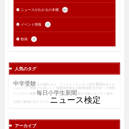
ニュースがわかるの本棚
189
イベント情報
12
動画
3
人気のタグ
中学受験
SDGs
化石燃料
ゼロ・ウェイストセンター
教育
知りた
いんジャー
受験
やる気レシピ
地図地理検定
自転車保険
渋沢栄一
大相撲
毎日小学生新聞
テレワーク
紙幣
再生可能エネルギー
青天
ニュース検定
を衝け
勉強の仕方
スマホ
アーカイブ