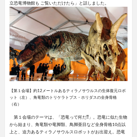
立恐竜博物館も ご覧いただけたら」と話しました。
【第１会場】約12メートルあるティラノサウルスの生体復元ロボ
ット（左）、角竜類のトリケラトプス・ホリダスの全身骨格
（右）
第１会場のテーマは、「恐竜って何だ⁇」。恐竜に似た生物
から始まり、角竜類や竜脚類、鳥脚亜目など全身骨格10点以
上と、迫力あるティラノサウルスロボットがお出迎え。恐竜