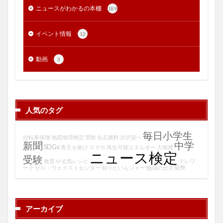
ニュースがわかるの本棚
189
イベント情報
12
動画
3
人気のタグ
毎日小学生
自転車保険
地図地理検定
受験
化石燃料
渋沢栄一
新聞
中学
SDGs
青天を衝け
スマホ
再生可能エネルギー
大相撲
ニュース検定
受験
教育
やる気レシピ
テレワ
ーク
ゼロ・ウェイストセンター
知りたいんジャー
勉強の仕方
紙幣
アーカイブ