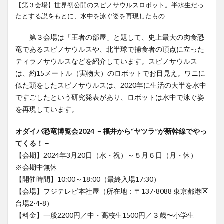
【第３会場】世界初公開のスピノサウルスロボット。半水生だっ
たとする説をもとに、水中を泳ぐ姿を再現したもの
第３会場は「王者の部屋」と題して、史上最大の肉食恐
竜であるスピノサウルスや、北半球で捕食者の頂点に立った
ティラノサウルスなどを紹介しています。スピノサウルス
は、約15メートル（実物大）のロボットでお目見え。ワニに
似た頭をしたスピノサウルスは、2020年に生活の大半を水中
ですごしたという研究発表があり、ロボットは水中で泳ぐ姿
を再現しています。
オダイバ恐竜博覧会2024 －福井から“ヤツラ”が新幹線でやっ
てくる！－
【会期】2024年3月20日（水・祝）～５月６日（月・休）
※会期中無休
【開催時間】10:00～18:00（最終入場17:30）
【会場】フジテレビ本社屋（所在地：〒137-8088 東京都港区
台場2-4-8）
【料金】一般2200円／中・高校生1500円／３歳〜小学生