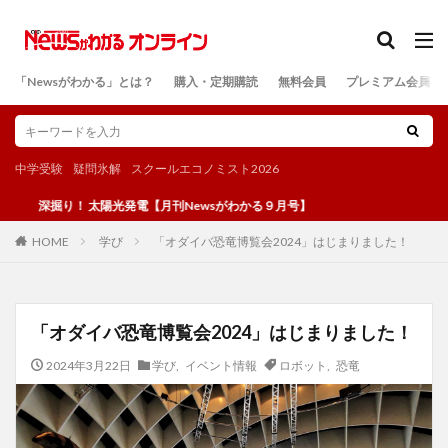
カテゴリー
「Newsがわかる」とは？
購入・定期購読
無料会員
プレミアム会員
検索
中学受験
疑問氷解
スクールエコノミスト2026
り！ 太陽光発電【月刊Newsがわかる９月号】
学び
「オダイバ恐竜博覧会2024」はじまりました！
HOME
「オダイバ恐竜博覧会2024」はじまりました！
2024年3月22日
学び
,
イベント情報
ロボット
,
恐竜