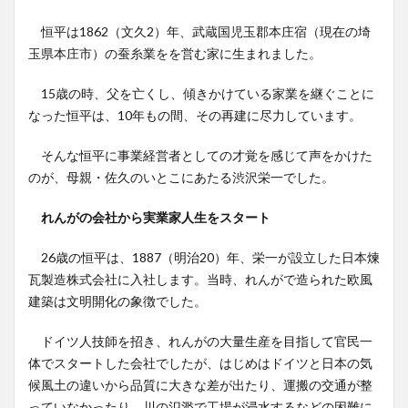
恒平は1862（文久2）年、武蔵国児玉郡本庄宿（現在の埼
玉県本庄市）の蚕糸業をを営む家に生まれました。
15歳の時、父を亡くし、傾きかけている家業を継ぐことに
なった恒平は、10年もの間、その再建に尽力しています。
そんな恒平に事業経営者としての才覚を感じて声をかけた
のが、母親・佐久のいとこにあたる渋沢栄一でした。
れんがの会社から実業家人生をスタート
26歳の恒平は、1887（明治20）年、栄一が設立した日本煉
瓦製造株式会社に入社します。当時、れんがで造られた欧風
建築は文明開化の象徴でした。
ドイツ人技師を招き、れんがの大量生産を目指して官民一
体でスタートした会社でしたが、はじめはドイツと日本の気
候風土の違いから品質に大きな差が出たり、運搬の交通が整
っていなかったり、川の氾濫で工場が浸水するなどの困難に