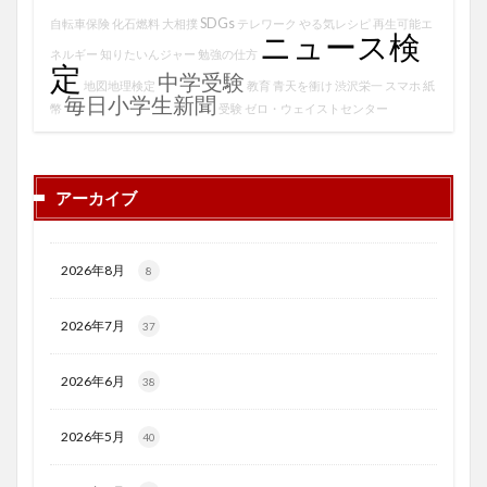
SDGs
自転車保険
化石燃料
大相撲
テレワーク
やる気レシピ
再生可能エ
ニュース検
ネルギー
知りたいんジャー
勉強の仕方
定
中学受験
地図地理検定
教育
青天を衝け
渋沢栄一
スマホ
紙
毎日小学生新聞
幣
受験
ゼロ・ウェイストセンター
アーカイブ
2026年8月
8
2026年7月
37
2026年6月
38
2026年5月
40