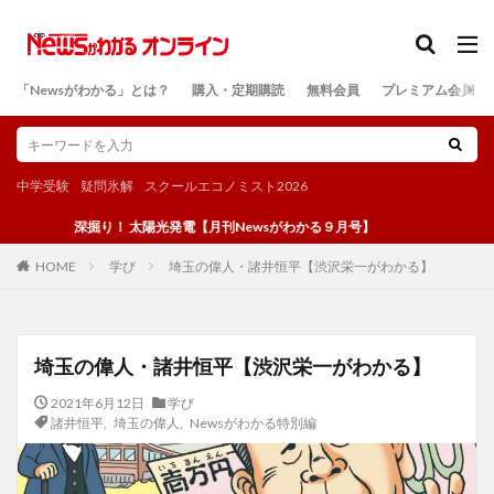
カテゴリー
「Newsがわかる」とは？
購入・定期購読
無料会員
プレミアム会員
検索
中学受験
疑問氷解
スクールエコノミスト2026
深掘り！ 太陽光発電【月刊Newsがわかる９月号】
学び
埼玉の偉人・諸井恒平【渋沢栄一がわかる】
HOME
埼玉の偉人・諸井恒平【渋沢栄一がわかる】
2021年6月12日
学び
諸井恒平
,
埼玉の偉人
,
Newsがわかる特別編