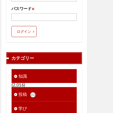
パスワード
※
ログイン
カテゴリー
知識
(2,016)
投稿
333
学び