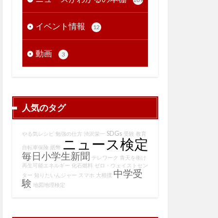
イベント情報
12
動画
3
人気のタグ
SDGs
やる気レシピ
勉強の仕方
渋沢栄一
受験
教育
ニュース検定
自転車保険
紙幣
毎日小学生新聞
テレワーク
青天を衝け
再生可能エネルギー
化石燃料
ゼロ・ウェイストセン
中学受
ター
知りたいんジャー
スマホ
大相撲
験
地図地理検定