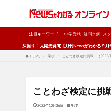
カテゴリー
注目キーワード
中学受験
疑問氷解
スク
深掘り！ 太陽光発電【月刊Newsがわかる９月号】
学び
ことわざ検定に挑戦！（2022/1
HOME
ことわざ検定に挑戦！
2022年10月26日
学び