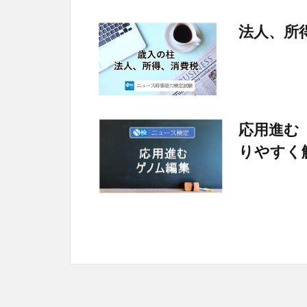
法人、
応用進む
りやすく