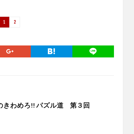
1
2
きわめろ!! パズル道 第３回