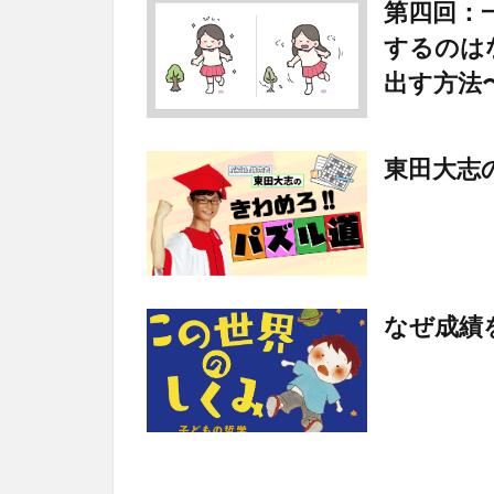
第四回：
するのは
出す方法
東田大志の
なぜ成績