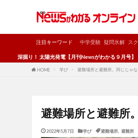
カテゴリー
注目キーワード
中学受験
疑問氷解
スク
り！ 太陽光発電【月刊Newsがわかる９月号】
学び
避難場所と避難所。同じじゃな
HOME
避難場所と避難所
2022年5月7日
学び
避難場所
,
避難所