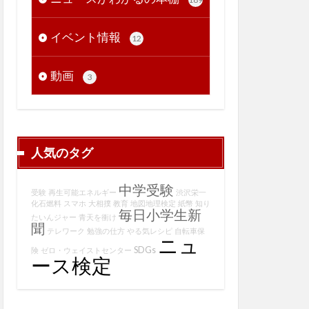
イベント情報
12
動画
3
人気のタグ
中学受験
受験
再生可能エネルギー
渋沢栄一
化石燃料
スマホ
大相撲
教育
地図地理検定
紙幣
知り
毎日小学生新
たいんジャー
青天を衝け
聞
テレワーク
勉強の仕方
やる気レシピ
自転車保
ニュ
SDGs
険
ゼロ・ウェイストセンター
ース検定