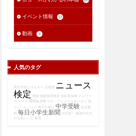
イベント情報
12
動画
3
人気のタグ
ニュース
再生可能エネルギー
大相撲
検定
受験
地図地理検定
自転車保険
テレワー
SDGs
ク
スマホ
紙幣
ゼロ・ウェイストセンター
知
中学受験
りたいんジャー
青天を衝け
化石燃
毎日小学生新聞
料
渋沢栄一
勉強の仕方
やる気レシピ
教育