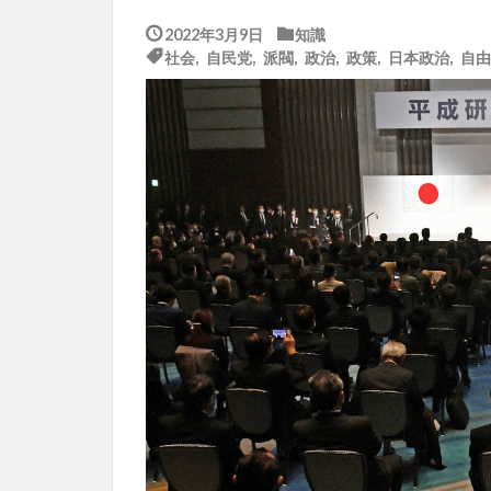
2022年3月9日
知識
社会
,
自民党
,
派閥
,
政治
,
政策
,
日本政治
,
自由