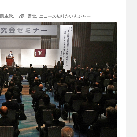
民主党
,
与党
,
野党
,
ニュース知りたいんジャー