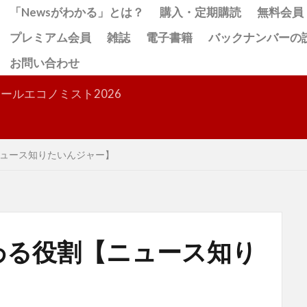
「Newsがわかる」とは？
購入・定期購読
無料会員
プレミアム会員
雑誌
電子書籍
バックナンバーの
お問い合わせ
検索
ールエコノミスト2026
ュース知りたいんジャー】
わる役割【ニュース知り