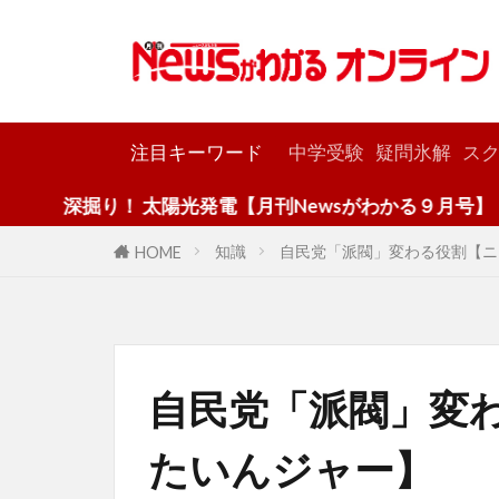
カテゴリー
注目キーワード
中学受験
疑問氷解
スク
！ 太陽光発電【月刊Newsがわかる９月号】
知識
自民党「派閥」変わる役割【ニ
HOME
自民党「派閥」変
たいんジャー】