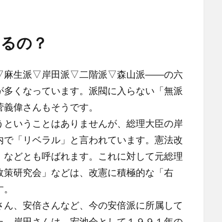
あるの？
麻生派▽岸田派▽二階派▽森山派――の六
が多くなっています。派閥に入らない「無派
菅義偉さんもそうです。
ということはありませんが、総理大臣の岸
内で「リベラル」と言われています。憲法改
」などとも呼ばれます。これに対して元総理
政策研究会」などは、改憲に積極的な「右
す。
ん、安倍さんなど、今の安倍派に所属して
た。岸田さんは、宏池会として１９９１年の