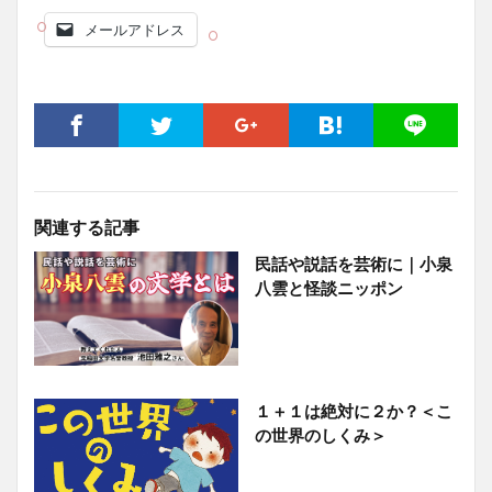
メールアドレス
関連する記事
民話や説話を芸術に｜小泉
八雲と怪談ニッポン
１＋１は絶対に２か？＜こ
の世界のしくみ＞