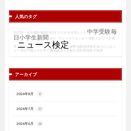
人気のタグ
中学受験
毎
渋沢栄一
化石燃料
勉強の仕方
スマホ
やる気レシピ
日小学生新聞
ゼロ・ウェイストセンター
受験
テレワーク
教
ニュース検定
育
紙幣
地図地理検定
知りたいんジ
SDGs
ャー
再生可能エネルギー
青天を衝け
自転車保険
大相撲
アーカイブ
2026年8月
8
2026年7月
37
2026年6月
38