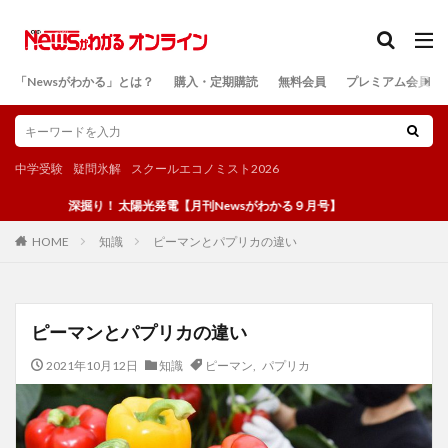
カテゴリー
「Newsがわかる」とは？
購入・定期購読
無料会員
プレミアム会員
検索
中学受験
疑問氷解
スクールエコノミスト2026
深掘り！ 太陽光発電【月刊Newsがわかる９月号】
知識
ピーマンとパプリカの違い
HOME
ピーマンとパプリカの違い
2021年10月12日
知識
ピーマン
,
パプリカ