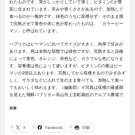
れたものです。実がしっかりしていて薄く、ビタミンCが豊
富に含まれています。苦みや青くささがあるので、加熱して
食べるのが一般的です。緑色のうちに収穫せず、そのまま畑
で完熟させて黄色や赤に色が変わったものは、「カラーピー
マン」と呼ばれています。
パプリカはピーマンに比べてサイズが大きく、肉厚で甘みが
あります。色は未熟な状態では緑色ですが、完熟すると品種
によって黄色、オレンジ、赤色など、カラフルな色になりま
す。栄養価は色によって違いますが、ビタミンCの量はピー
マンの2倍以上あります。完熟してから収穫するのでみずみず
しく、サラダなどに入れて生のまま食べても、加熱して食べ
てもおいしく味わえます。（編集部）※写真は収穫の最盛期
を迎えた飛驒パプリカ＝高山市上宝町蔵柱のアルプス農場で
共有:
X
Facebook
印刷