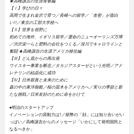
★高峰譲吉の生涯青春編
【Ⅰ】学びの日々
高岡で生まれ金沢で育つ／長崎への留学／「舎密」が面白
い!!／東京の工部大学校へ
【Ⅱ】世界を視野に
初めての海外、イギリス留学／運命のニューオーリンズ万博
／渋沢栄一らと肥料の会社をつくる／深川でキャロラインと
奮闘 ★高峰譲吉の生涯アメリカ移住編
【Ⅲ】どん底からの再出発
ウイスキー事業を断念／タカジアスターゼという光明／アド
レナリンの結晶化に成功
【Ⅳ】日米親善と未来のために
森の中の東洋御殿／桜の苗木をアメリカへ／実りの季節と新
たな挑戦／日米友好のために命をかけて
●明治のスタートアップ
イノベーションの原動力は?／紙幣の「顔」には知り合いがい
っぱい／高峰譲吉からのメッセージ「いかにして発明国民と
なるべきか」