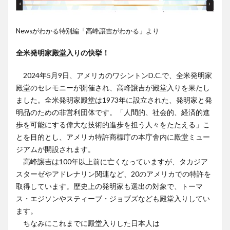
Newsがわかる特別編「高峰譲吉がわかる」より
全米発明家殿堂入りの快挙！
2024年5月9日、アメリカのワシントンD.C.で、全米発明家
殿堂のセレモニーが開催され、高峰譲吉が殿堂入りを果たし
ました。全米発明家殿堂は1973年に設立された、発明家と発
明品のための非営利団体です。「人間的、社会的、経済的進
歩を可能にする偉大な技術的進歩を担う人々をたたえる」こ
とを目的とし、アメリカ特許商標庁の本庁舎内に殿堂ミュー
ジアムが開設されます。
高峰譲吉は100年以上前に亡くなっていますが、タカジア
スターゼやアドレナリン関連など、20のアメリカでの特許を
取得しています。歴史上の発明家も選出の対象で、トーマ
ス・エジソンやスティーブ・ジョブズなども殿堂入りしてい
ます。
ちなみにこれまでに殿堂入りした日本人は