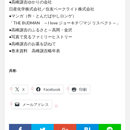
●高峰譲吉ゆかりの会社
日産化学株式会社／住友ベークライト株式会社
●マンガ（作・とんだばやしロンゲ）
「THE BUDMAN ～I love ジョーキチ♡マジ リスペクト～」
●高峰譲吉のふるさと～高岡・金沢
●写真で見るファミリーヒストリー
●高峰譲吉のお墓を訪ねて
●巻末資料 高峰譲吉略年表
共有:
X
Facebook
印刷
メールアドレス