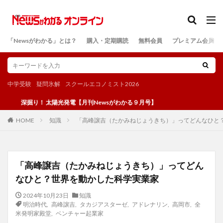
カテゴリー
「Newsがわかる」とは？
購入・定期購読
無料会員
プレミアム会員
検索
中学受験
疑問氷解
スクールエコノミスト2026
掘り！ 太陽光発電【月刊Newsがわかる９月号】
知識
「高峰譲吉（たかみねじょうきち）」ってどんなひと
HOME
「高峰譲吉（たかみねじょうきち）」ってどん
なひと？世界を動かした科学実業家
2024年10月23日
知識
明治時代
,
高峰譲吉
,
タカジアスターゼ
,
アドレナリン
,
高岡市
,
全
米発明家殿堂
,
ベンチャー起業家