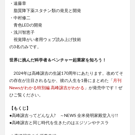
・遠藤章
脂質降下薬スタチン類の発見と開発
・中村修二
青色LEDの開発
・浅川智恵子
視覚障がい者用ウェブ読み上げ技術
の3名のみです。
世界に挑んだ科学者＆ベンチャー起業家を知ろう！
2024年は高峰譲吉の生誕170周年にあたります。改めてそ
の存在が注目されるなか、彼の人生を1冊にまとめた「
月刊
Newsがわかる特別編 高峰譲吉がわかる
」が発売中です！ぜ
ひご覧ください。
【もくじ】
●高峰譲吉ってどんな人? ～NEWS 全米発明家殿堂入り!!
●高峰譲吉と同じ時代を生きたのはエジソンやテスラ