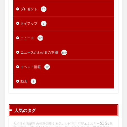
プレゼント
20
タイアップ
5
ニュース
689
ニュースがわかるの本棚
189
イベント情報
12
動画
3
人気のタグ
SDGs
大相撲
化石燃料
自転車保険
やる気レシピ
再生可能エネルギー
教
育
渋沢栄一
知りたいんジャー
ゼロ・ウェイストセンター
勉強の仕方