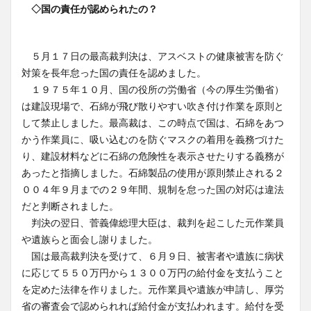
◇国の責任が認められたの？
５月１７日の最高裁判決は、アスベストの健康被害を防ぐ
対策を長年怠った国の責任を認めました。
１９７５年１０月、国の役所の労働省（今の厚生労働省）
は建設現場で、石綿が飛び散りやすい吹き付け作業を原則と
して禁止しました。最高裁は、この時点で国は、石綿をあつ
かう作業員に、吸い込むのを防ぐマスクの着用を義務づけた
り、建設材料などに石綿の危険性を表示させたりする義務が
あったと指摘しました。石綿製品の使用が原則禁止される２
００４年９月までの２９年間、規制を怠った国の対応は違法
だと判断されました。
判決の翌日、菅義偉総理大臣は、裁判を起こした元作業員
や遺族らと面会し謝りました。
国は最高裁判決を受けて、６月９日、被害者や遺族に病状
に応じて５５０万円から１３００万円の給付金を支払うこと
を定めた法律を作りました。元作業員や遺族が申請し、厚労
省の審査会で認められれば給付金が支払われます。給付を受