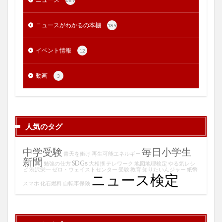
689
ニュースがわかるの本棚
189
イベント情報
12
動画
3
人気のタグ
中学受験
毎日小学生
青天を衝け
再生可能エネルギー
新聞
SDGs
勉強の仕方
大相撲
テレワーク
地図地理検定
やる気レシ
ピ
渋沢栄一
ゼロ・ウェイストセンター
受験
教育
知りたいんジャー
紙幣
ニュース検定
スマホ
化石燃料
自転車保険