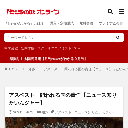
カテゴリー
「Newsがわかる」とは？
購入・定期購読
無料会員
プレミアム会員
検索
中学受験
疑問氷解
スクールエコノミスト2026
掘り！ 太陽光発電【月刊Newsがわかる９月号】
知識
アスベスト 問われる国の責任【ニュース知りたいん
HOME
アスベスト 問われる国の責任【ニュース知り
たいんジャー】
2021年8月2日
知識
アスベスト
,
ニュース知りたいんジャー