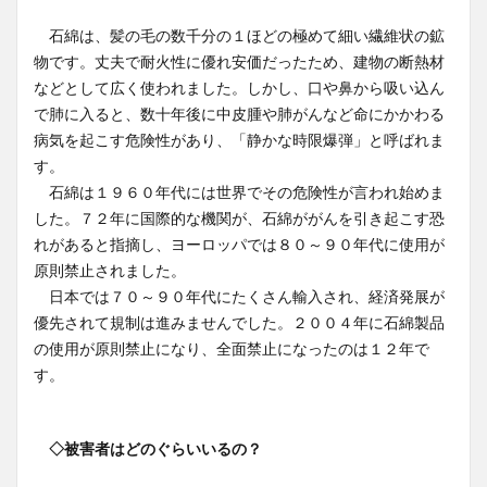
石綿は、髪の毛の数千分の１ほどの極めて細い繊維状の鉱
物です。丈夫で耐火性に優れ安価だったため、建物の断熱材
などとして広く使われました。しかし、口や鼻から吸い込ん
で肺に入ると、数十年後に中皮腫や肺がんなど命にかかわる
病気を起こす危険性があり、「静かな時限爆弾」と呼ばれま
す。
石綿は１９６０年代には世界でその危険性が言われ始めま
した。７２年に国際的な機関が、石綿ががんを引き起こす恐
れがあると指摘し、ヨーロッパでは８０～９０年代に使用が
原則禁止されました。
日本では７０～９０年代にたくさん輸入され、経済発展が
優先されて規制は進みませんでした。２００４年に石綿製品
の使用が原則禁止になり、全面禁止になったのは１２年で
す。
◇被害者はどのぐらいいるの？