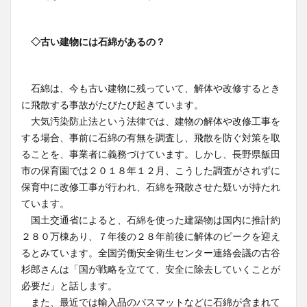
◇古い建物には石綿があるの？
石綿は、今も古い建物に残っていて、解体や改修するとき
に飛散する事故がたびたび起きています。
大気汚染防止法という法律では、建物の解体や改修工事を
する場合、事前に石綿の有無を調査し、飛散を防ぐ対策を取
ることを、事業者に義務づけています。しかし、長野県飯田
市の保育園では２０１８年１２月、こうした調査がされずに
保育中に改修工事が行われ、石綿を飛散させた疑いが持たれ
ています。
国土交通省によると、石綿を使った建築物は国内に推計約
２８０万棟あり、７年後の２８年前後に解体のピークを迎え
るとみています。全国労働安全衛生センター連絡会議の古谷
杉郎さんは「国が戦略を立てて、安全に除去していくことが
必要だ」と話します。
また、最近では輸入品のバスマットなどに石綿が含まれて