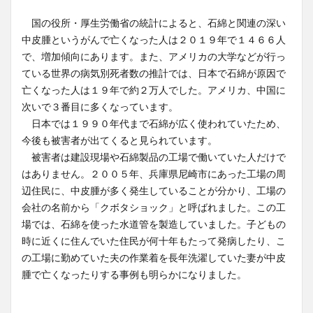
国の役所・厚生労働省の統計によると、石綿と関連の深い
中皮腫というがんで亡くなった人は２０１９年で１４６６人
で、増加傾向にあります。また、アメリカの大学などが行っ
ている世界の病気別死者数の推計では、日本で石綿が原因で
亡くなった人は１９年で約２万人でした。アメリカ、中国に
次いで３番目に多くなっています。
日本では１９９０年代まで石綿が広く使われていたため、
今後も被害者が出てくると見られています。
被害者は建設現場や石綿製品の工場で働いていた人だけで
はありません。２００５年、兵庫県尼崎市にあった工場の周
辺住民に、中皮腫が多く発生していることが分かり、工場の
会社の名前から「クボタショック」と呼ばれました。この工
場では、石綿を使った水道管を製造していました。子どもの
時に近くに住んでいた住民が何十年もたって発病したり、こ
の工場に勤めていた夫の作業着を長年洗濯していた妻が中皮
腫で亡くなったりする事例も明らかになりました。