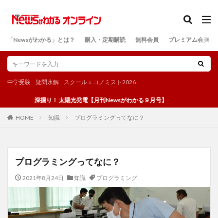
カテゴリー
「Newsがわかる」とは？
購入・定期購読
無料会員
プレミアム会員
検索
中学受験
疑問氷解
スクールエコノミスト2026
深掘り！ 太陽光発電【月刊Newsがわかる９月号】
知識
プログラミングってなに？
HOME
プログラミングってなに？
2021年8月24日
知識
プログラミング