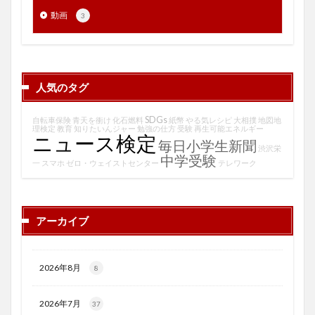
動画
3
人気のタグ
SDGs
自転車保険
青天を衝け
化石燃料
紙幣
やる気レシピ
大相撲
地図地
理検定
教育
知りたいんジャー
勉強の仕方
受験
再生可能エネルギー
ニュース検定
毎日小学生新聞
渋沢栄
中学受験
一
スマホ
ゼロ・ウェイストセンター
テレワーク
アーカイブ
2026年8月
8
2026年7月
37