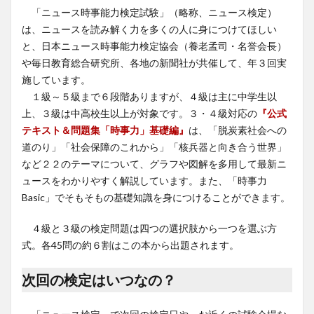
「ニュース時事能力検定試験」（略称、ニュース検定）
は、ニュースを読み解く力を多くの人に身につけてほしい
と、日本ニュース時事能力検定協会（養老孟司・名誉会長）
や毎日教育総合研究所、各地の新聞社が共催して、年３回実
施しています。
１級～５級まで６段階ありますが、４級は主に中学生以
上、３級は中高校生以上が対象です。３・４級対応の
『公式
テキスト＆問題集「時事力」基礎編』
は、「脱炭素社会への
道のり」「社会保障のこれから」「核兵器と向き合う世界」
など２２のテーマについて、グラフや図解を多用して最新ニ
ュースをわかりやすく解説しています。また、「時事力
Basic」でそもそもの基礎知識を身につけることができます。
４級と３級の検定問題は四つの選択肢から一つを選ぶ方
式。各45問の約６割はこの本から出題されます。
次回の検定はいつなの？