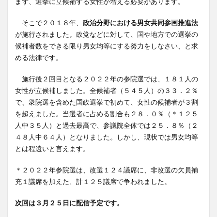
まず、選挙に立候補する女性が増える必要があります。
そこで２０１８年、
政治分野における男女共同参画推進法
が施行されました。政党などに対して、国や地方での選挙の
候補者数をできる限り男女均等にする努力をしなさい、と求
める法律です。
施行後２回目となる２０２２年の参院選では、１８１人の
女性が立候補しました。全候補者（５４５人）の３３．２％
で、衆院選を含めた国政選挙で初めて、女性の候補者が３割
を超えました。当選者に占める割合も２８．０％（＊１２５
人中３５人）と過去最高で、参議院全体では２５．８％（２
４８人中６４人）となりました。しかし、現状では男女均等
とは程遠いと言えます。
＊２０２２年参院選は、改選１２４議席に、非改選の欠員補
充１議席を加えた、計１２５議席で争われました。
次回は３月２５日に配信予定です。