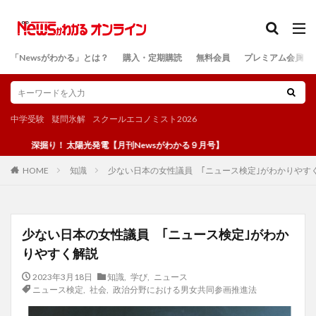
カテゴリー
「Newsがわかる」とは？
購入・定期購読
無料会員
プレミアム会員
検索
中学受験
疑問氷解
スクールエコノミスト2026
掘り！ 太陽光発電【月刊Newsがわかる９月号】
知識
少ない日本の女性議員 ｢ニュース検定｣がわかりやす
HOME
少ない日本の女性議員 ｢ニュース検定｣がわか
りやすく解説
2023年3月18日
知識
,
学び
,
ニュース
ニュース検定
,
社会
,
政治分野における男女共同参画推進法