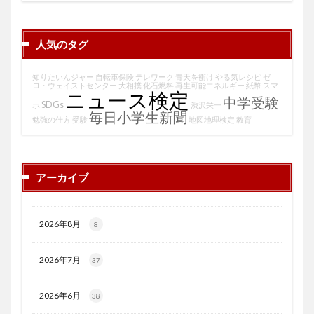
人気のタグ
知りたいんジャー
自転車保険
テレワーク
青天を衝け
やる気レシピ
ゼ
ロ・ウェイストセンター
大相撲
化石燃料
再生可能エネルギー
紙幣
スマ
ニュース検定
中学受験
SDGs
ホ
渋沢栄一
毎日小学生新聞
勉強の仕方
受験
地図地理検定
教育
アーカイブ
2026年8月
8
2026年7月
37
2026年6月
38