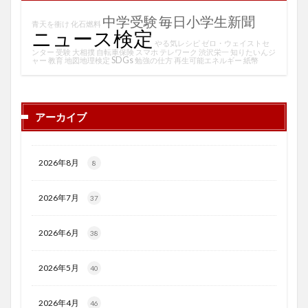
中学受験
毎日小学生新聞
青天を衝け
化石燃料
ニュース検定
やる気レシピ
ゼロ・ウェイストセ
ンター
受験
大相撲
自転車保険
スマホ
テレワーク
渋沢栄一
知りたいんジ
SDGs
ャー
教育
地図地理検定
勉強の仕方
再生可能エネルギー
紙幣
アーカイブ
2026年8月
8
2026年7月
37
2026年6月
38
2026年5月
40
2026年4月
46