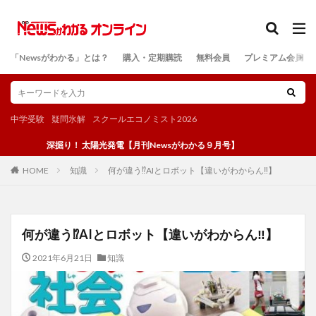
カテゴリー
「Newsがわかる」とは？
購入・定期購読
無料会員
プレミアム会員
検索
中学受験
疑問氷解
スクールエコノミスト2026
深掘り！ 太陽光発電【月刊Newsがわかる９月号】
知識
何が違う⁉AIとロボット【違いがわからん‼】
HOME
何が違う⁉AIとロボット【違いがわからん‼】
2021年6月21日
知識