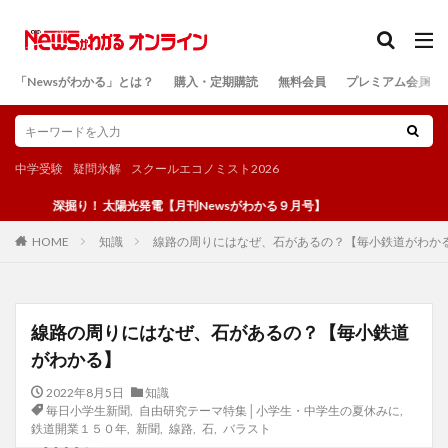
カテゴリー
「Newsがわかる」とは？
購入・定期購読
無料会員
プレミアム会員
検索
中学受験
疑問氷解
スクールエコノミスト2026
深掘り！ 太陽光発電【月刊Newsがわかる９月号】
知識
線路の周りにはなぜ、石があるの？【毎小鉄道がわか
HOME
線路の周りにはなぜ、石があるの？【毎小鉄道
がわかる】
2022年8月5日
知識
毎日小学生新聞
,
自由研究テーマ特集│小学生・中学生の夏休みに
,
鉄道開業１５０年
,
新聞
,
線路
,
石
,
バラスト