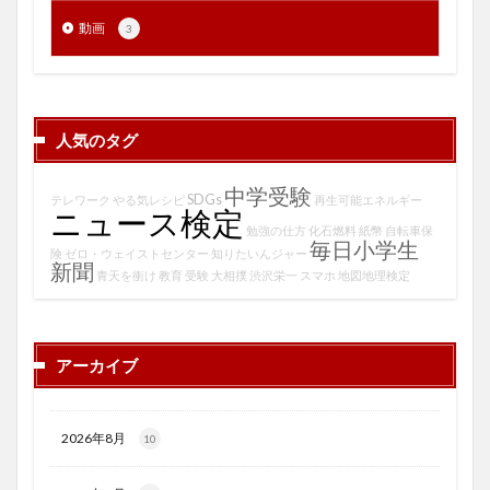
動画
3
人気のタグ
中学受験
SDGs
テレワーク
やる気レシピ
再生可能エネルギー
ニュース検定
勉強の仕方
化石燃料
紙幣
自転車保
毎日小学生
険
ゼロ・ウェイストセンター
知りたいんジャー
新聞
青天を衝け
教育
受験
大相撲
渋沢栄一
スマホ
地図地理検定
アーカイブ
2026年8月
10