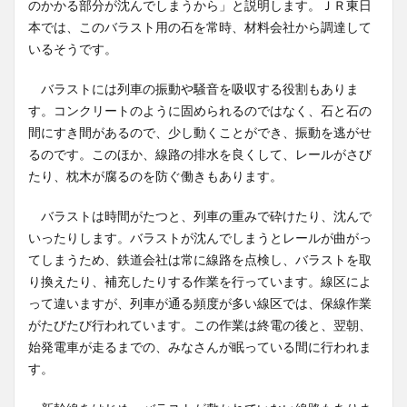
のかかる部分が沈んでしまうから」と説明します。ＪＲ東日
本では、このバラスト用の石を常時、材料会社から調達して
いるそうです。
バラストには列車の振動や騒音を吸収する役割もありま
す。コンクリートのように固められるのではなく、石と石の
間にすき間があるので、少し動くことができ、振動を逃がせ
るのです。このほか、線路の排水を良くして、レールがさび
たり、枕木が腐るのを防ぐ働きもあります。
バラストは時間がたつと、列車の重みで砕けたり、沈んで
いったりします。バラストが沈んでしまうとレールが曲がっ
てしまうため、鉄道会社は常に線路を点検し、バラストを取
り換えたり、補充したりする作業を行っています。線区によ
って違いますが、列車が通る頻度が多い線区では、保線作業
がたびたび行われています。この作業は終電の後と、翌朝、
始発電車が走るまでの、みなさんが眠っている間に行われま
す。