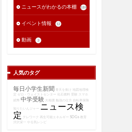
ニュースがわかるの本棚
189
イベント情報
12
動画
3
人気のタグ
毎日小学生新聞
青天を衝け
地図地理検
定
ゼロ・ウェイストセンター
化石燃料
受験
スマホ
中学受験
紙幣
大相撲
勉強の仕方
自転車保険
ニュース検
知りたいんジャー
定
SDGs
テレワーク
再生可能エネルギー
教育
渋沢栄一
やる気レシピ