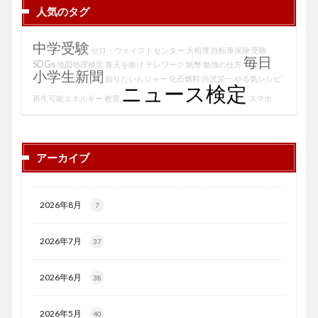
人気のタグ
中学受験
ゼロ・ウェイストセンター
大相撲
自転車保険
受験
毎日
SDGs
地図地理検定
青天を衝け
テレワーク
紙幣
勉強の仕方
小学生新聞
知りたいんジャー
化石燃料
渋沢栄一
やる気レシピ
ニュース検定
再生可能エネルギー
教育
スマホ
アーカイブ
2026年8月
7
2026年7月
37
2026年6月
38
2026年5月
40