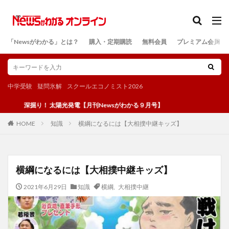
カテゴリー
「Newsがわかる」とは？
購入・定期購読
無料会員
プレミアム会員
検索
中学受験
疑問氷解
スクールエコノミスト2026
深掘り！ 太陽光発電【月刊Newsがわかる９月号】
知識
横綱になるには【大相撲中継キッズ】
HOME
横綱になるには【大相撲中継キッズ】
2021年6月29日
知識
横綱
,
大相撲中継