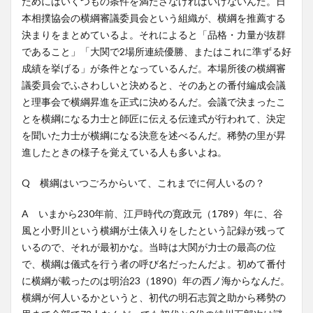
ためにはいくつもの条件を満たさなければいけないんだ。日
本相撲協会の横綱審議委員会という組織が、横綱を推薦する
決まりをまとめているよ。それによると「品格・力量が抜群
であること」「大関で2場所連続優勝、またはこれに準ずる好
成績を挙げる」が条件となっているんだ。本場所後の横綱審
議委員会でふさわしいと決めると、そのあとの番付編成会議
と理事会で横綱昇進を正式に決めるんだ。会議で決まったこ
とを横綱になる力士と師匠に伝える伝達式が行われて、決定
を聞いた力士が横綱になる決意を述べるんだ。稀勢の里が昇
進したときの様子を覚えている人も多いよね。
Q 横綱はいつごろからいて、これまでに何人いるの？
A いまから230年前、江戸時代の寛政元（1789）年に、谷
風と小野川という横綱が土俵入りをしたという記録が残って
いるので、それが最初かな。当時は大関が力士の最高の位
で、横綱は儀式を行う者の呼び名だったんだよ。初めて番付
に横綱が載ったのは明治23（1890）年の西ノ海からなんだ。
横綱が何人いるかというと、初代の明石志賀之助から稀勢の