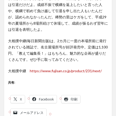
は引退だけだよ。成績不振で横綱を返上したいと言った人
や、横綱で初めて負け越して引退を申し出た人もいたんだ
が、認められなかったんだ。稀勢の里はケガをして、平成29
年の夏場所から8場所続けて休場して、成績が振るわず翌年に
は引退を表明したよ。
大相撲中継(毎日新聞出版)は、2カ月に一度の本場所前に発行
されている雑誌で、名古屋場所号が好評発売中。定価は1,100
円。「教えて編集長！」はもちろん、魅力的な企画が盛りだ
くさんです。ぜひ手に取ってみてください。
大相撲中継
https://www.fujisan.co.jp/product/231/next/
共有:
X
Facebook
印刷
メールアドレス