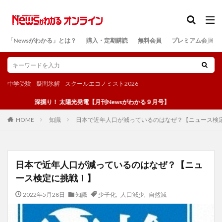
カテゴリー
「Newsがわかる」とは？
購入・定期購読
無料会員
プレミアム会員
検索
中学受験
疑問氷解
スクールエコノミスト2026
深掘り！ 太陽光発電【月刊Newsがわかる９月号】
知識
日本で近年人口が減っているのはなぜ？【ニュース検
HOME
日本で近年人口が減っているのはなぜ？【ニュ
ース検定に挑戦！】
2022年5月28日
知識
少子化
,
人口減少
,
自然減