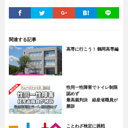
関連する記事
高専に行こう！ 鶴岡高専編
性同一性障害でトイレ制限
認めず
最高裁判決 経産省職員が
勝訴
ことわざ検定に挑戦