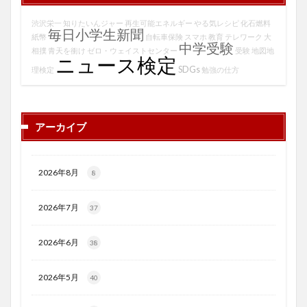
渋沢栄一
知りたいんジャー
再生可能エネルギー
やる気レシピ
化石燃料
毎日小学生新聞
紙幣
自転車保険
スマホ
教育
テレワーク
大
中学受験
相撲
青天を衝け
ゼロ・ウェイストセンター
受験
地図地
ニュース検定
SDGs
理検定
勉強の仕方
アーカイブ
2026年8月
8
2026年7月
37
2026年6月
38
2026年5月
40