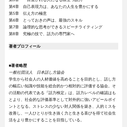
第4章 自己表現力は、あなたの人生を豊かにする
第5章 伝え方の極意
第6章 とっておきの声は、最強のスキル
第7章 論理的な思考ができるスピーチライティング
第8章 究極の技で、話力の専門家へ
著者プロフィール
■著者略歴
一般社団法人 日本話し方協会
学生から社会人の人材価値を高めることを目的とし、話し方
の幅広い知識や技能を総合的かつ相対的に評価する協会。そ
の活動の代表である『話力検定』は、話力レベルの確認はも
とより、社会的な評価基準として対外的に強いアピールポイ
ントとなる。ストレスの少ない対人関係を築き、人的ミスを
改善し、一人ひとりが生き抜く力と生きる喜びを得て社会生
活をより豊かにすることを目指している。