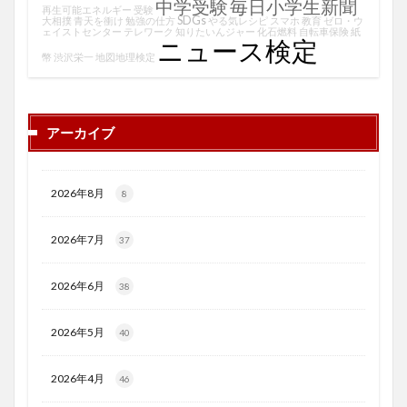
中学受験
毎日小学生新聞
再生可能エネルギー
受験
SDGs
大相撲
青天を衝け
勉強の仕方
やる気レシピ
スマホ
教育
ゼロ・ウ
ェイストセンター
テレワーク
知りたいんジャー
化石燃料
自転車保険
紙
ニュース検定
幣
渋沢栄一
地図地理検定
アーカイブ
2026年8月
8
2026年7月
37
2026年6月
38
2026年5月
40
2026年4月
46