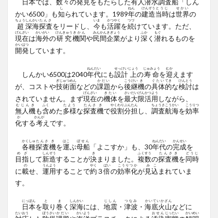
日本
では、
数々
の
発見
をもたらした
有人
潜水
調査船
「しん
し
ねん
けんぞう
とうじ
せかい
かい6500」も
知
られています。1989
年
の
建造
当時
は
世界
の
ちょう
しんかい
たんさ
いま
かつやく
つづ
超
深海
探査
をリードし、
今
も
活躍
を
続
けています。ただ、
げんざい
かいがい
けんきゅう
きかん
みんかんきぎょう
ふか
もぐ
現在
は
海外
の
研究
機関
や
民間企業
がより
深
く
潜
れるものを
かいはつ
開発
しています。
ねん
だい
せっけい
じょう
じゅみょう
むか
しんかい6500は2040
年
代
にも
設計
上
の
寿命
を
迎
えます
ぎじゅつめん
かだい
こうけい
き
ぐたい
てき
けんとう
が、コストや
技術面
などの
課題
から
後継
機
の
具体
的
な
検討
は
げんざい
きたい
さいだいげん
かつよう
されていません。まず
現在
の
機体
を
最大限
活用
しながら、
むじんき
ふく
たよう
たんさ
き
やくわり
ぶんたん
ちょうさ
こうかい
こうりつ
無人機
も
含
めた
多様
な
探査
機
で
役割
分担
し、
調査
航海
を
効率
か
かんが
化
する
考
えです。
かくしゅ
たんさ
き
はこ
ぼせん
ねん
だい
かんせい
各種
探査
機
を
運
ぶ
母船
「よこすか」も、30
年
代
の
完成
を
めざ
しんぞう
き
ふくすう
たんさき
どうじ
目指
して
新造
することが
決
まりました。
複数
の
探査機
を
同時
の
うんよう
やく
ばい
こうりつか
みこ
に
載
せ、
運用
することで
約
３
倍
の
効率化
が
見込
まれていま
す。
にっぽん
と
ま
しんかい
じしん
つなみ
かいていかざん
日本
を
取
り
巻
く
深海
には、
地震
・
津波
・
海底火山
などに
たいおう
ぼうさい
かだい
かいよう
おせん
じったい
かいめい