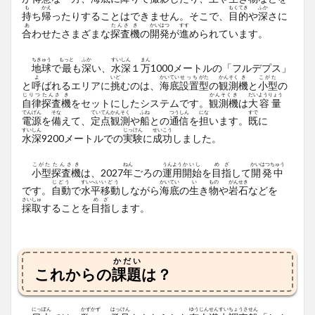
も
かえ
もくてき
ふか
持
ち
帰
ったりすることはできません。そこで、
目的
や
深
さに
あ
たんさ
き
かいはつ
すす
合
わせたさまざまな
探査
機
の
開発
が
進
められています。
ちきゅう
もっと
ふか
すいしん
まん
地球
で
最
も
深
い、
水深
１
万
1000メートルの「フルデプス」
よ
いど
かいてい
せっち
がた
かんそく
き
こがた
と
呼
ばれるエリアに
挑
むのは、
海底
設置
型
の
観測
機
と
小型
の
じりつ
たんさ
き
かんそくき
だい
ようりょう
自律
探査
機
をセットにしたシステムです。
観測機
は
大
容量
でんげん
そな
ていてんかんそく
ふね
つうしん
にな
すで
電源
を
備
えて、
定点観測
や
船
との
通信
を
担
います。
既
に
すいしん
じっけん
せいこう
水深
9200メートルでの
実験
に
成功
しました。
こがた
たんさき
ねん
うんよう
かいし
めざ
かいはつちゅう
小型
探査機
は、2027
年
ごろの
運用
開始
を
目指
して
開発中
じどう
すいへい
いどう
かいてい
い
もの
がんせき
です。
自動
で
水平
移動
しながら
海底
の
生
き
物
や
岩石
などを
さいしゅ
めざ
採取
することを
目指
します。
かだい
これからの
課題
は？
にっぽん
かずかず
はっけん
ゆうじん
せんすい
ちょうさせん