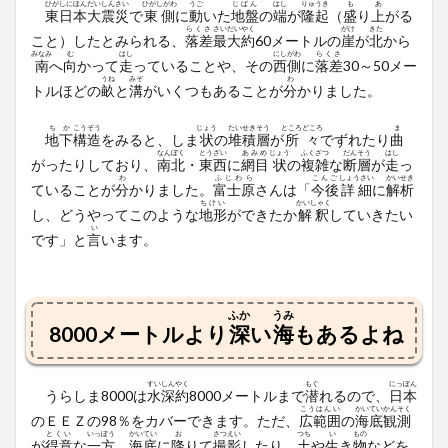
ひがしにほんだいしんさい
ひがしがわ
うご
じばん
はし
りゅうき
も
あ
東日本大震災
で
東側
に
動
いた
地盤
の
端
が
隆起
（
盛
り
上
がる
らくさ
さいだい
やく
がけ
きた
こと）したとみられる、
落差
最大
約
60メートルの
崖
が
北
から
みなみ
む
はし
にしがわ
らくさ
南
へ
向
かって
走
っていることや、その
西側
に
落差
30～50メー
うね
みぞ
わ
トルほどの
畝
と
溝
がいくつもあることが
分
かりました。
ちか
こうぞう
じょう
たいせき
そう
ところどころ
ま
地下
構造
をみると、しま
状
の
堆積
層
が
所々
でずれたり
曲
なんぼく
とうざい
あみめ
じょう
ふくざつ
だんそう
はし
がったりしており、
南北
・
東西
に
網目
状
の
複雑
な
断層
が
走
っ
わ
ふじわら
こんご
しょうさい
かいせき
ていることが
分
かりました。
富士原
さんは「
今後
詳細
に
解析
ちけい
かいしゃく
し、どうやってこのような
地形
ができたか
解釈
していきたい
い
です」と
言
います。
ふか
うみ
8000メートルより
深
い
海
もあるよね
すいしん
やく
もぐ
にっぽん
うらしま8000は
水深
約
8000メートルまで
潜
れるので、
日本
こうはんい
かいてい
かんそく
のＥＥＺの98％をカバーできます。ただ、
広範囲
の
海底
観測
とくい
いっぽう
かいてい
お
さつえい
つち
い
もの
が
得意
な
一方
、
海底
に
降
りて
撮影
したり、
土
や
生
き
物
などを