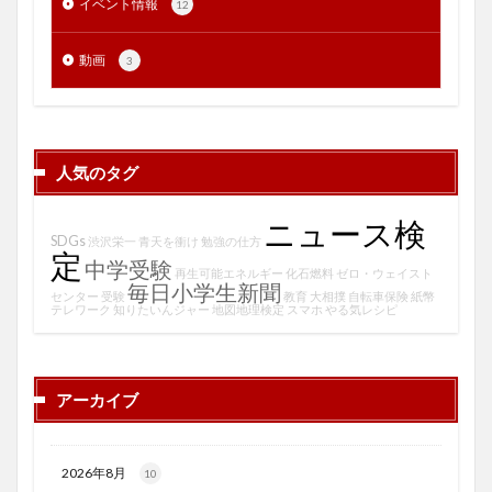
イベント情報
12
動画
3
人気のタグ
ニュース検
SDGs
渋沢栄一
青天を衝け
勉強の仕方
定
中学受験
再生可能エネルギー
化石燃料
ゼロ・ウェイスト
毎日小学生新聞
センター
受験
教育
大相撲
自転車保険
紙幣
テレワーク
知りたいんジャー
地図地理検定
スマホ
やる気レシピ
アーカイブ
2026年8月
10