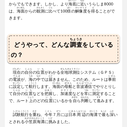
かいてい
ちか
からでもできます。しかし、より
海底
に
近
いうらしま8000
かいめん
かんそく
くら
ばい
かいぞうど
え
は、
海面
からの
観測
に
比
べて100
倍
の
解像度
を
得
ることがで
きます。
ちょうさ
どうやって、どんな
調査
をしている
の？
げんざい
じぶん
いち
ぜんちきゅうそくい
現在
の
自分
の
位置
がわかる
全地球測位
システム（ＧＰＳ）
でんぱ
うみ
なか
とど
じぜん
の
電波
が、
海
の
中
では
届
きません。このため、ルートは
事前
せってい
こうこう
かいめん
ぼせん
おんぱ
つうしん
に
設定
して
航行
します。
海面
の
母船
と
音波
通信
でやりとりし
じぶん
いち
はあく
かそくど
つね
そくてい
て
自分
の
位置
などを
把握
し、
加速度
などを
常
に
測定
すること
じょう
いち
みずか
はんだん
すす
で、ルート
上
のどの
位置
にいるかを
自
ら
判断
して
進
みます。
しけん
こうこう
かさ
ことし
がつ
にほん
しゅうへん
かいこう
もっと
ふか
試験
航行
を
重
ね、
今年
７
月
には
日本
周辺
の
海溝
で
最
も
深
い
おがさわらかいこう
いど
とされる
小笠原海溝
に
挑
みました。