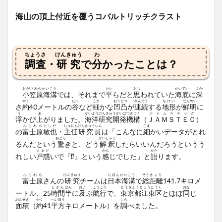
海山の頂上付近を覆うコバルトリッチクラスト
ちょうさ
けんきゅう
わ
調査
・
研究
で
分
かったことは？
おがさわらかいこう
たい
おも
かいてい
ふか
小笠原海溝
では、それまで
平
らだと
思
われていた
海底
に
深
やく
たに
こま
おうとつ
れんぞく
ちけい
せんめい
さ
約
40メートルの
谷
など
細
かな
凹凸
が
連続
する
地形
が
鮮明
に
う
あ
かいようけんきゅうかいはつきこう
ジャムステック
浮
かび
上
がりました。
海洋研究開発機構
（
ＪＡＭＳＴＥＣ
）
ふじわら
としや
しゅにん
けんきゅういん
こま
の
富士原
敏也
・
主任
研究員
は「こんなに
細
かいデータがとれ
おどろ
かいしゃく
るんだという
驚
きと、どう
解釈
したらいいんだろうというう
とまど
かん
かた
れしい
戸惑
いで『⁉』という
感
じでした」と
語
ります。
ふじわら
けんきゅう
にほんかいこう
そう
きょり
富士原
さんの
研究
チームは
日本海溝
で
総
距離
141.7キロメ
じかん
はん
およ
こうこう
とうきょうとこうとうく
おな
ートル、25
時間
半
に
及
ぶ
航行
で、
東京都江東区
とほぼ
同
じ
めんせき
やく
へいほう
しら
面積
（
約
41
平方
キロメートル）を
調
べました。