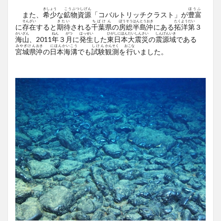
きしょう
こうぶつしげん
ほうふ
また、
希少
な
鉱物資源
「コバルトリッチクラスト」が
豊富
そんざい
きたい
ちばけん
ぼうそうはんとう
おき
たくよう
だい
に
存在
すると
期待
される
千葉県
の
房総半島
沖
にある
拓洋
第
３
かいざん
ねん
がつ
はっせい
ひがしにほんだいしんさい
しんげん
いき
海山
、2011
年
３
月
に
発生
した
東日本大震災
の
震源
域
である
みやぎけん
おき
にほんかいこう
しけん
かんそく
おこな
宮城県
沖
の
日本海溝
でも
試験
観測
を
行
いました。