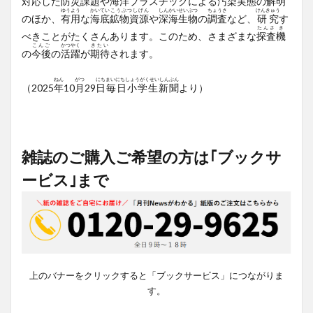
対応
した
防災
課題
や
海洋
プラスチックによる
汚染
実態
の
解明
ゆうよう
かいてい
こうぶつしげん
しんかい
せいぶつ
ちょうさ
けんきゅう
のほか、
有用
な
海底
鉱物資源
や
深海
生物
の
調査
など、
研究
す
たんさ
き
べきことがたくさんあります。このため、さまざまな
探査
機
こんご
かつやく
きたい
の
今後
の
活躍
が
期待
されます。
ねん
がつ
にち
まいにちしょうがくせいしんぶん
（2025
年
10
月
29
日
毎日小学生新聞
より）
雑誌のご購入ご希望の方は｢ブックサ
ービス｣まで
上のバナーをクリックすると「ブックサービス」につながりま
す。