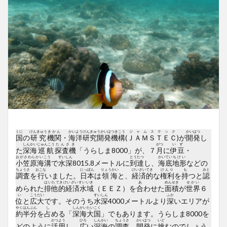
くに
けんきゅう
きかん
かいようけんきゅうかいはつきこう
ジャムステック
かいはつ
国
の
研究
機関
・
海洋研究開発機構
(
ＪＡＭＳＴＥＣ
)が
開発
し
しんかい
じゅんこう
たんさき
がつ
いず
た
深海
巡航
探査機
「うらしま8000」が、７
月
に
伊豆
・
おがさわらかいこう
すいしん
とうたつ
かいてい
ちけい
小笠原海溝
で
水深
8015.8メートルに
到達
し、
海底
地形
などの
ちょうさ
おこな
にっぽん
りょうかい
けいざい
てき
けんり
も
みと
調査
を
行
いました。
日本
は
領海
と、
経済
的
な
権利
を
持
つと
認
はいたてきけいざいすいいき
あ
めんせき
せかい
められた
排他的経済水域
（ＥＥＺ）を
合
わせた
面積
が
世界
６
い
こうだい
すいしん
ふか
位
と
広大
です。そのうち
水深
4000メートルより
深
いエリアが
やく
はんぶん
し
しんかい
たいこく
約
半分
を
占
める「
深海
大国
」でもあります。うらしま8000を
かつよう
ひろ
しんかい
ちょうさ
かいはつ
いど
どのように
活用
し、
広
い
深海
の
調査
、
開発
に
挑
むのでしょう