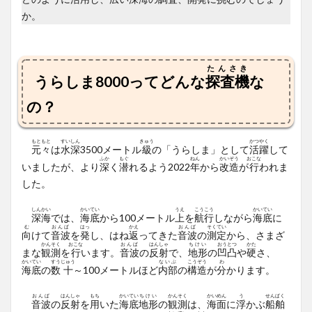
か。
たんさき
うらしま8000ってどんな
探査機
な
の？
もともと
すいしん
きゅう
かつやく
元々
は
水深
3500メートル
級
の「うらしま」として
活躍
して
ふか
もぐ
ねん
かいぞう
おこな
いましたが、より
深
く
潜
れるよう2022
年
から
改造
が
行
われま
した。
しんかい
かいてい
うえ
こうこう
かいてい
深海
では、
海底
から100メートル
上
を
航行
しながら
海底
に
む
おんぱ
はっ
かえ
おんぱ
そくてい
向
けて
音波
を
発
し、はね
返
ってきた
音波
の
測定
から、さまざ
かんそく
おこな
おんぱ
はんしゃ
ちけい
おうとつ
かた
まな
観測
を
行
います。
音波
の
反射
で、
地形
の
凹凸
や
硬
さ、
かいてい
すう
じゅう
ないぶ
こうぞう
わ
海底
の
数
十
～100メートルほど
内部
の
構造
が
分
かります。
おんぱ
はんしゃ
もち
かいてい
ちけい
かんそく
かいめん
う
せんぱく
音波
の
反射
を
用
いた
海底
地形
の
観測
は、
海面
に
浮
かぶ
船舶