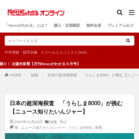
カテゴリー
「Newsがわかる」とは？
購入・定期購読
無料会員
プレミアム会員
検索
中学受験
疑問氷解
スクールエコノミスト2026
光発電【月刊Newsがわかる９月号】
知識
日本の超深海探査 「うらしま8000」が挑む【ニュ
HOME
日本の超深海探査 「うらしま8000」が挑む
【ニュース知りたいんジャー】
2025年11月20日
知識
,
学び
海
,
ニュース知りたいんジャー
,
うらしま8000
,
深海